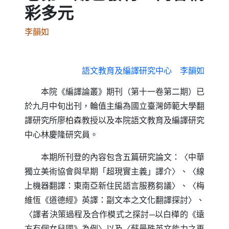
彩多元
李韻如
語文教育及編譯研究中心 李韻如
本院《編譯論叢》期刊（第十一卷第二期）已
於九月中旬出刊，輪值主編為國立臺灣師範大學翻
譯研究所廖柏森教授以及本院語文教育及編譯研究
中心林慶隆研究員。
本期所刊登的內容包含五篇研究論文：〈中華
獨立美術協會與早期「超現實主義」譯介〉、〈線
上機器翻譯：東南亞新住民語言服務芻議〉、〈梅
維恆《道德經》英譯：副文本之文化翻譯探討〉、
〈譯者決策過程及合作模式之探討─以白樺的《遠
方有個女兒國》為例〉以及〈蘇曼殊英文能力之再