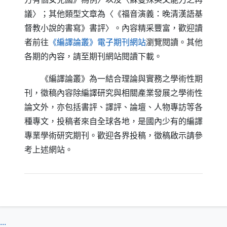
議〉；其他類型文章為〈《福音演義：晚清漢語基
督教小說的書寫》書評〉。內容精采豐富，歡迎讀
（另開新視窗）
者前往
《編譯論叢》電子期刊網站
瀏覽閱讀。其他
各期的內容，請至期刊網站閱讀下載。
《編譯論叢》為一結合理論與實務之學術性期
刊，徵稿內容除編譯研究與相關產業發展之學術性
論文外，亦包括書評、譯評、論壇、人物專訪等各
種專文，投稿者來自全球各地，是國內少有的編譯
專業學術研究期刊。歡迎各界投稿，徵稿啟示請參
考上述網站。
:::