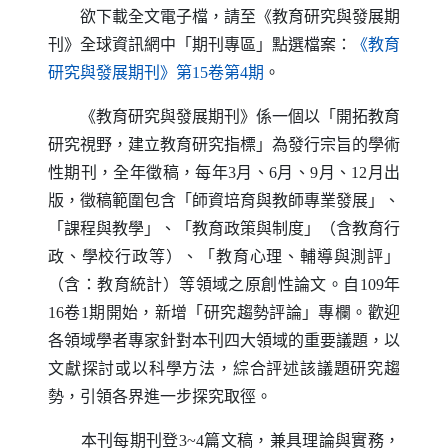
欲下載全文電子檔，請至《教育研究與發展期
刊》全球資訊網中「期刊專區」點選檔案：
《教育
（另開新視窗）
研究與發展期刊》第15卷第4期
。
《教育研究與發展期刊》係一個以「開拓教育
研究視野，建立教育研究指標」為發行宗旨的學術
性期刊，全年徵稿，每年3月、6月、9月、12月出
版，徵稿範圍包含「師資培育與教師專業發展」、
「課程與教學」、「教育政策與制度」（含教育行
政、學校行政等）、「教育心理、輔導與測評」
（含：教育統計）等領域之原創性論文。自109年
16卷1期開始，新增「研究趨勢評論」專欄。歡迎
各領域學者專家針對本刊四大領域的重要議題，以
文獻探討或以科學方法，綜合評述該議題研究趨
勢，引領各界進一步探究取徑。
本刊每期刊登3~4篇文稿，兼具理論與實務，