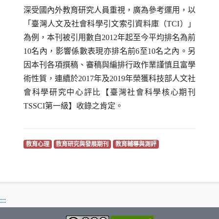
深受國內外教育研究人員重視，廣為參考運用，以
「臺灣人文及社會科學引文索引資料庫（
TCI
）」
為例，本刊被引用數自2012年起至今平均排名為前
10名內，影響係數表現亦排名前6至10名之內。另
因本刊各項撰稿、審稿與編排行政作業謹慎且富學
術性質，連續於2017年及2019年榮獲科技部人文社
會科學研究中心評比【臺灣社會科學核心期刊
TSSCI
第一級】收錄之肯定。
（另開新視窗）
（另開新視窗）
（另開新視窗）
教育心理
教育研究與發展期刊
教育輔導與測評
:::