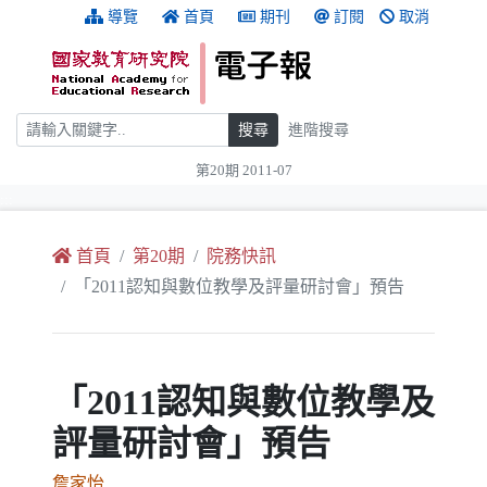
跳到主要內容
:::
導覽
首頁
期刊
訂閱
取消
搜尋
搜尋
進階搜尋
第20期 2011-07
:::
首頁
第20期
院務快訊
「2011認知與數位教學及評量研討會」預告
「2011認知與數位教學及
評量研討會」預告
詹家怡