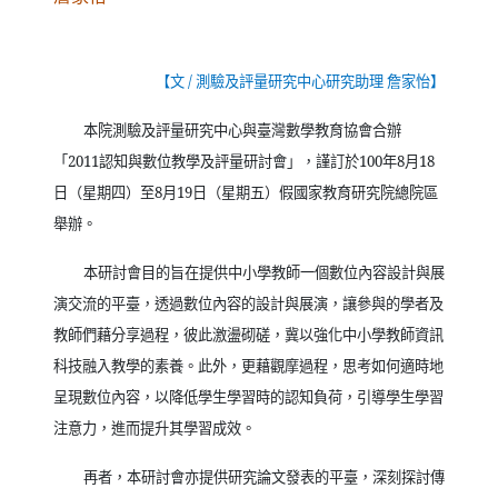
【文
/
測驗及評量研究中心研究助理 詹家怡】
本院測驗及評量研究中心與臺灣數學教育協會合辦
「
2011
認知與數位教學及評量研討會」，謹訂於
100
年
8
月
18
日（星期四）至
8
月
19
日（星期五）假國家教育研究院總院區
舉辦。
本研討會目的旨在提供中小學教師一個數位內容設計與展
演交流的平臺，透過數位內容的設計與展演，讓參與的學者及
教師們藉分享過程，彼此激盪砌磋，冀以強化中小學教師資訊
科技融入教學的素養。此外，更藉觀摩過程，思考如何適時地
呈現數位內容，以降低學生學習時的認知負荷，引導學生學習
注意力，進而提升其學習成效。
再者，本研討會亦提供研究論文發表的平臺，深刻探討傳