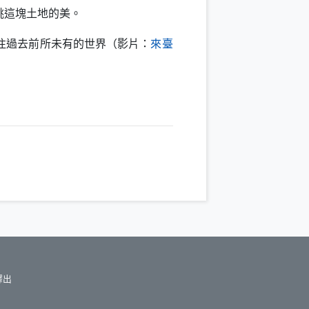
眺這塊土地的美。
往過去前所未有的世界（影片：
來臺
釋出