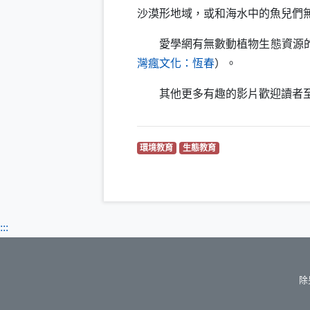
沙漠形地域，或和海水中的魚兒們
愛學網有無數動植物生態資源的教
（另開新視窗）
灣瘋文化：恆春
）。
其他更多有趣的影片歡迎讀者至
（另開新視窗）
（另開新視窗）
環境教育
生態教育
:::
除