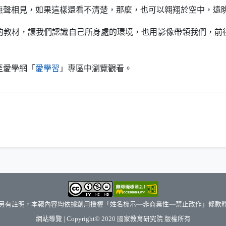
無聲相見，如果這樣還看不清楚，那麼，也可以翱翔於空中，遠
材，讓我們認識自己所身處的環境，也用影像帶領我們，前
（另開新視窗）
愛學網「
愛學習
」專區中瀏覽觀看。
另有註明，本報內容均依據創用授權「姓名標示—非商業性—禁止改作」條款
（另開新視窗）
網站導覽
| Copyright© 2020
國家教育研究院
版權所有