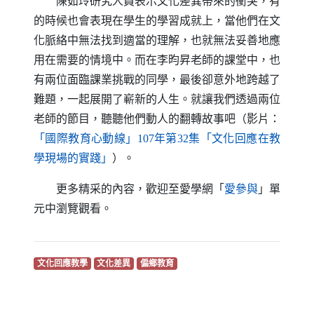
陳茹玲研究人員表示文化差異帶來的衝突，有
的時候也會表現在學生的學習成就上，當他們在文
化脈絡中無法找到適當的理解，也就無法妥善地應
用在需要的情境中。而在李昀昇老師的課堂中，也
有兩位面臨課業挑戰的同學，最後卻意外地跨越了
難題，一起展開了嶄新的人生。就讓我們透過兩位
老師的節目，聽聽他們動人的翻轉故事吧（影片：
「國際教育心動線」107年第32集「文化回應在教
（另開新視窗）
學現場的實踐」
）。
（另開新視
更多精采的內容，歡迎至愛學網「
愛參與
」單
元中瀏覽觀看。
（另開新視窗）
（另開新視窗）
（另開新視窗）
文化回應教學
文化差異
偏鄉教育