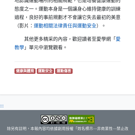
地認識運動場所的相關規範，也是培養健康運動的
態度之一。運動本身是一個讓身心維持健康的訓練
過程，良好的事前規劃才不會讓它失去最初的美意
（另開新視窗）
（影片：
運動相關法律責任與運動安全
）。
其他更多精采的內容，歡迎讀者至愛學網「
愛
（另開新視窗）
教學
」單元中瀏覽觀看。
（另開新視窗）
（另開新視窗）
（另開新視窗）
健康與體育
運動安全
運動傷害
:::
除另有註明，本報內容均依據創用授權「姓名標示—非商業性—禁止改