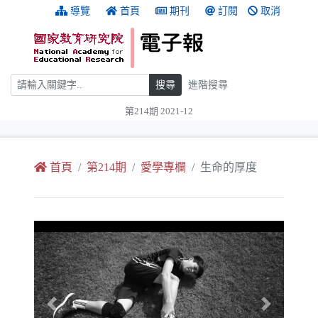
跳到主要內容
:::
導覽
首頁
期刊
訂閱
取消
搜尋
搜尋
進階搜尋
第214期 2021-12
:::
首頁
第214期
愛學專欄
生命的厚度
Previous
Next