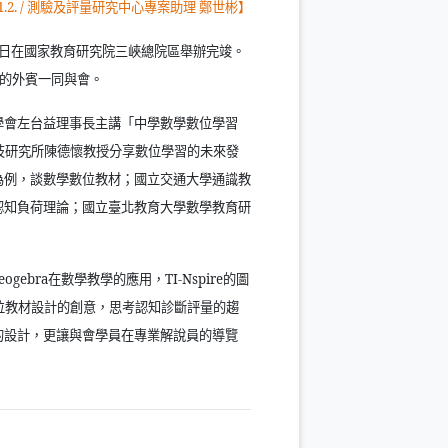
.2.
/
測驗及評量研究中心專案助理 鄭世彬】
日在國家教育研究院三峽總院區舉辦完竣。
的外賓一同與會。
學會左台益理事長主講「中學數學數位學習
技研究所陳德懷教授分享數位學習的未來發
為例，談數學數位教材；國立交通大學通識教
認知負荷理論；國立臺北教育大學數學教育研
eogebra
在數學教學的應用，
TI-Nspire
的圖
位教材設計的創意，思考認知診斷評量的趨
的設計，更讓與會學員在專業解說員的導覽