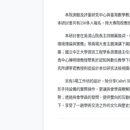
本院測驗及評量研究中心與臺灣數學教
本研討會共有
250
多人報名，除大專院校教
本研討會在吳清山院長主持開幕致詞、
環境理論與實務」等兩場大會主題演講下揭
展；國立中正大學資訊工程學系游寶達主任
育中心陳明璋教授聚焦於認知與數位教學下
究所譚寧君教授則從設計本位研究法檢視國
另有
5
場工作坊的設計，除分享
Cabri 3
形手持設備的實際操作，更讓與會學員瞭解
勢；透過與會學員的發問，提供雙向的互動
下，享受了一趟學術交流之外的文化與歷史