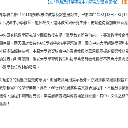
【文
/
測驗及評量研究中心研究助理 詹家怡】
【圖1
育學會合辦「
2011
認知與數位教學及評量研討會」已於
2011
年
8
月
18
日、
8
月
19
授、現職中小學教師、退休校長、退休教師與研究生外，更有遠從新加坡與香港
中央研究院數學研究所李國偉教授主講「數學教育所為何來」、臺灣數學教育
開序幕，兩天研討會共有
6
位學者帶來
4
場專題演講：國立中央大學網路學習科
介紹多點觸控技術；中原大學師資培育中心袁媛教授以萬用揭示板的精選教材
的注意力引導問題；佛光大學學習與數位科技學系吳慧敏教授從不同角度思考
小數學數位教材的發展。
D
所建立的動態立體幾何環境、虛擬教具萬用揭示板外，亦談到數學繪圖軟體
G
數學教室中的學習樂趣。此外，
60
份作品展演與論文發表過程中，不僅分享數
機會，過程中熱鬧而充實，無論展演者或與會者均獲益匪淺。其中，文化之旅
薰陶！