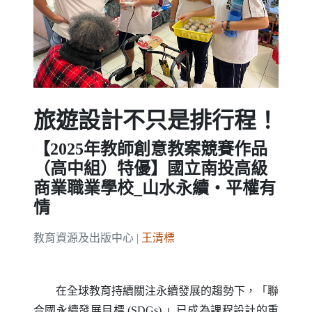
Previous
Next
旅遊設計不只是排行程！
【2025年教師創意教案競賽作品
（高中組）特優】國立南投高級
商業職業學校_山水永續・平權有
情
教育資源及出版中心 |
王清標
在全球教育持續關注永續發展的趨勢下，「聯
合國永續發展目標
(SDGs)
」已成為課程設計的重