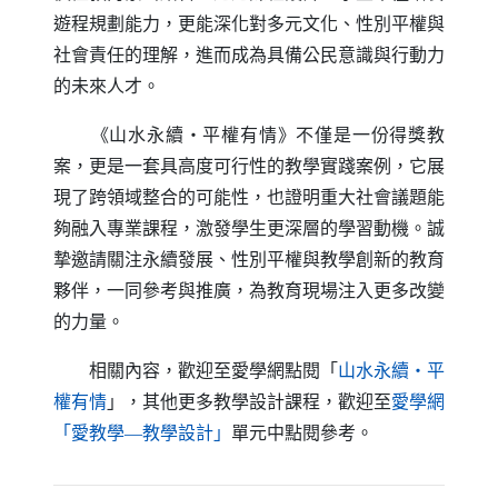
遊程規劃能力，更能深化對多元文化、性別平權與
社會責任的理解，進而成為具備公民意識與行動力
的未來人才。
《山水永續・平權有情》不僅是一份得獎教
案，更是一套具高度可行性的教學實踐案例，它展
現了跨領域整合的可能性，也證明重大社會議題能
夠融入專業課程，激發學生更深層的學習動機。誠
摯邀請關注永續發展、性別平權與教學創新的教育
夥伴，一同參考與推廣，為教育現場注入更多改變
的力量。
相關內容，歡迎至愛學網點閱「
山水永續・平
（另開新視窗）
權有情
」，其他更多教學設計課程，歡迎至
愛學網
（另開新視窗）
「愛教學—教學設計」
單元中點閱參考。