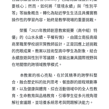
要核心；然而，如何將「環境永續」與「性別平
等」等抽象概念，轉化為貼近學生生活且具備實務
操作性的學習內容，始終是教學現場的重要挑戰。
榮獲「2025年教師創意教案競賽（高中組）特
優」的《山水永續・平權有情》，由國立南投高級
商業職業學校胡宗賢教師設計，正是回應上述挑戰
的亮眼成果。教案以技術型高中學生為對象，結合
永續旅遊與性別平等議題，發展出兼具國際視野與
在地關懷的跨領域教學模式。
本教案的核心亮點，在於其精準的跨學科整
合，融合歷史科的批判思考、餐旅群的遊程規劃專
業，以及健康與體育、綜合活動領域中的全人性教
育、生命教育與品格教育，引導學生從多元視角理
解社會議題，並培養系統思考與問題解決能力。