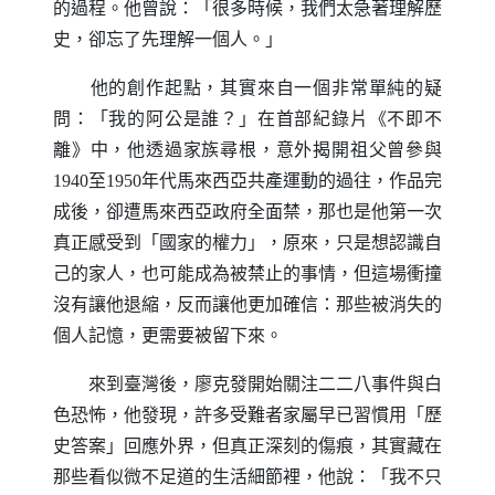
的過程。他曾說：「很多時候，我們太急著理解歷
史，卻忘了先理解一個人。」
他的創作起點，其實來自一個非常單純的疑
問：「我的阿公是誰？」在首部紀錄片《不即不
離》中，他透過家族尋根，意外揭開祖父曾參與
1940至1950年代馬來西亞共產運動的過往，作品完
成後，卻遭馬來西亞政府全面禁，那也是他第一次
真正感受到「國家的權力」，原來，只是想認識自
己的家人，也可能成為被禁止的事情，但這場衝撞
沒有讓他退縮，反而讓他更加確信：那些被消失的
個人記憶，更需要被留下來。
來到臺灣後，廖克發開始關注二二八事件與白
色恐怖，他發現，許多受難者家屬早已習慣用「歷
史答案」回應外界，但真正深刻的傷痕，其實藏在
那些看似微不足道的生活細節裡，他說：「我不只