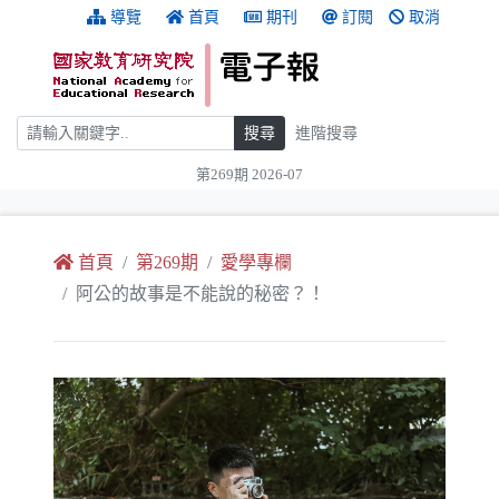
跳到主要內容
:::
導覽
首頁
期刊
訂閱
取消
搜尋
搜尋
進階搜尋
第269期 2026-07
:::
首頁
第269期
愛學專欄
阿公的故事是不能說的秘密？！