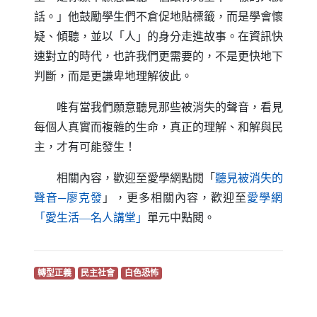
話。」他鼓勵學生們不倉促地貼標籤，而是學會懷
疑、傾聽，並以「人」的身分走進故事。在資訊快
速對立的時代，也許我們更需要的，不是更快地下
判斷，而是更謙卑地理解彼此。
唯有當我們願意聽見那些被消失的聲音，看見
每個人真實而複雜的生命，真正的理解、和解與民
主，才有可能發生！
相關內容，歡迎至愛學網點閱「
聽見被消失的
（另開新視窗）
聲音─廖克發
」，更多相關內容，歡迎至
愛學網
（另開新視窗）
「愛生活—名人講堂」
單元中點閱。
（另開新視窗）
（另開新視窗）
（另開新視窗）
轉型正義
民主社會
白色恐怖