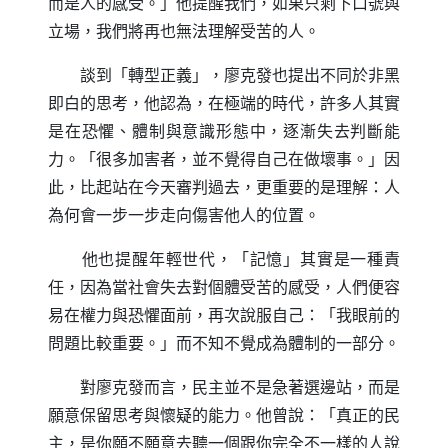
而是人的感受。」他提醒我們，如果只剩下口號與
立場，我們將再也無法理解受苦的人。
談到「轉型正義」，廖克發也提出不同於非黑
即白的思考，他認為，在極端的時代，許多人其實
是在恐懼、體制與意識形態中，逐漸失去判斷能
力。「很多加害者，並不覺得自己在做壞事。」因
此，比起站在今天審判過去，更重要的是理解：人
為何會一步一步走向傷害他人的位置。
他也提醒年輕世代，「記憶」其實是一種責
任，因為當社會失去對個體受苦的感受，人們便容
易在權力與恐懼面前，再次說服自己：「我眼前的
問題比較重要。」而不知不覺成為體制的一部分。
對廖克發而言，民主並不是急著選邊站，而是
願意保留思考與懷疑的能力。他曾說：「真正的民
主，是你願不願意去聽一個跟你完全不一樣的人說