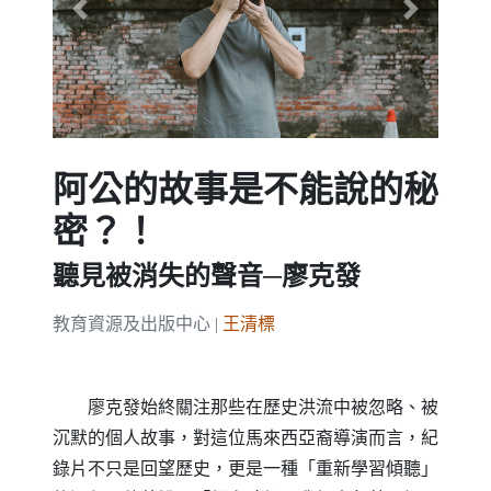
Previous
Next
阿公的故事是不能說的秘
密？！
聽見被消失的聲音─廖克發
教育資源及出版中心 |
王清標
廖克發始終關注那些在歷史洪流中被忽略、被
沉默的個人故事，對這位馬來西亞裔導演而言，紀
錄片不只是回望歷史，更是一種「重新學習傾聽」