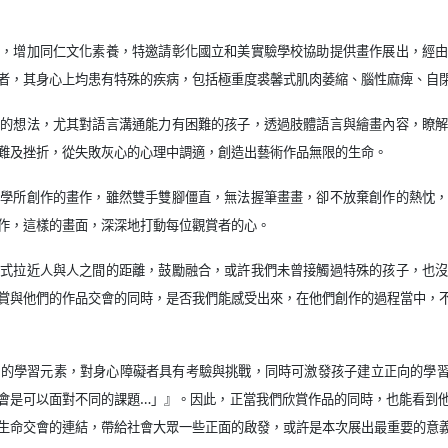
境，增加同仁文化素養，特邀請彰化國立和美實驗學校協助提供畫作展出，經
者，其身心上均患有特殊的疾病，包括極重度裘馨式肌肉萎縮、腦性麻痺、自
心的想法，尤其對語言溝通能力有困難的孩子，透過肢體語言與繪畫內容，瞭
難及挫折，從失敗灰心的心理中調適，創造出藝術作品無限的生命。
同學所創作的畫作，雖然雙手雙腳僵直，無法握筆畫畫，卻不放棄創作的熱忱
作，這樣的畫面，深深地打動每位觀賞者的心。
形式拉近人與人之間的距離，鼓勵融合，或許我們未曾接觸過特殊的孩子，也
賞與他們的作品交會的同時，是否我們能感受出來，在他們創作的過程當中，
育的學習元素，對身心障礙者具有考驗與挑戰，同時可激發孩子建立正向的學
會是可以面對不同的課題…」』。因此，正當我們欣賞作品的同時，也能看到
生命交會的連結，帶給社會大眾一些正面的啟發，或許是本次展出最重要的意