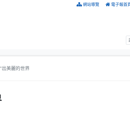
:::
網站導覽
電子報首
畫”出美麗的世界
界