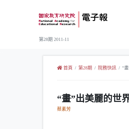
跳到主要內容
第28期 2011-11
:::
首頁
第28期
院務快訊
“
“畫”出美麗的世
蔡素芳