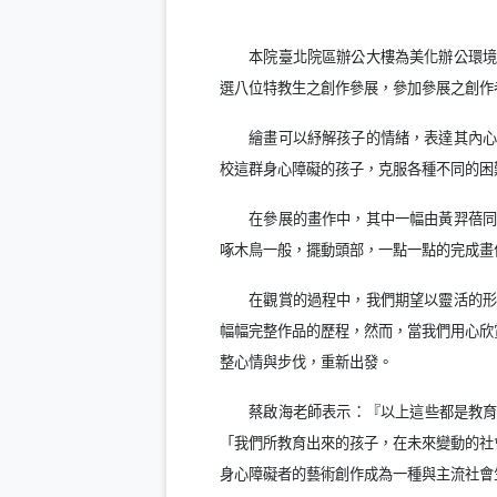
本院臺北院區辦公大樓為美化辦公環
選八位特教生之創作參展，參加參展之創作
繪畫可以紓解孩子的情緒，表達其內
校這群身心障礙的孩子，克服各種不同的困
在參展的畫作中，其中一幅由黃羿蓓
啄木鳥一般，擺動頭部，一點一點的完成畫
在觀賞的過程中，我們期望以靈活的
幅幅完整作品的歷程，然而，當我們用心欣
整心情與步伐，重新出發。
蔡啟海
老師表示：『以上這些都是教
「我們所教育出來的孩子，在未來變動的社
身心障礙者的藝術創作成為一種與主流社會