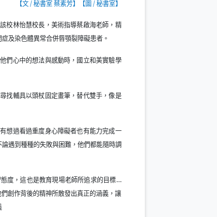
【文
/
秘書室 蔡素芳】【圖
/
秘書室】
由該校林怡慧校長，美術指導蔡啟海老師，精
閉症及染色體異常合併唇顎裂障礙患者。
解他們心中的想法與感動時，國立和美實驗學
，尋找輔具以頭杖固定畫筆，替代雙手，像是
沒有想過看過重度身心障礙者也有能力完成一
不論遇到種種的失敗與困難，他們都能隨時調
習態度，這也是教育現場老師所追求的目標…
他們創作背後的精神所散發出真正的涵義，讓
義