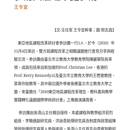
王令宜
【文
主任室
王令宜幹事；圖
郭志昌】
/
/
東亞地區課程改革研討會參訪團一行
5
人，於今（
2010
）年
11
月
4
日來訪，雙方就課程改革之相關議題進行意見分享與經
驗交流。參訪團由臺北市立教育大學教育學院陳麗華院長率
領，成員包括來自新加坡的
Prof. Christian Lee
、香港的
Prof. Kerry Kennedy
以及臺北市立教育大學的王懋雯教授、
葉韋伶助教等。其中兩位國外學者係應臺北市立教育大學之
邀，來臺擔任「
2010
東亞地區課程改革理念、教科書與教學
實踐轉化議題國際學術研討會」之專題演講貴賓。
參訪團由吳清山主任親自接待，本處課程與教學組洪若烈
組長、李駱遜副研究員、洪詠善助理研究員及制度與政策組陳
榮政助理研究員等人參與座談。吳清山主任首先向貴賓致歡迎