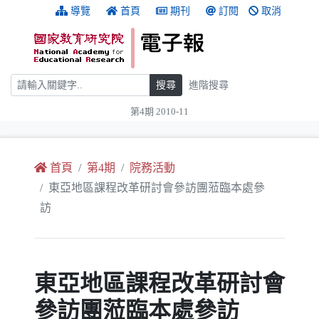
跳到主要內容
:::
導覽
首頁
期刊
訂閱
取消
搜尋
搜尋
進階搜尋
第4期 2010-11
:::
首頁
第4期
院務活動
東亞地區課程改革研討會參訪團蒞臨本處參
訪
東亞地區課程改革研討會
參訪團蒞臨本處參訪