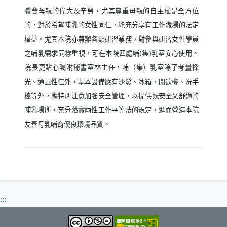
體會母親的偉大及辛勞，尤其尊重母親的自主權是全方位
的，對於希望哺乳的女性同仁，能充分享有工作職場的法定
權益。尤其本院亦兼辦各類研習業務，對參與研習女性學員
之哺乳需求同樣重視，可在本院四處哺
(
集
)
乳室安心使用。
院長更貼心囑咐秘書室林主任，哺（集）乳室除了考量採
光、通風性佳外，基本設備應有沙發、冰箱、開飲機、洗手
檯等外，應特別注意加強安全管理，以提供既安全又舒適的
哺乳場所，充分落實兩性工作平等法的規定，進而營造本院
友善母乳哺育優良環境品質。
:::