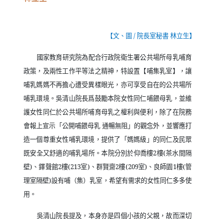
【文、圖
/
院長室秘書 林立生】
國家教育研究院為配合行政院衛生署公共場所母乳哺育
政策，及兩性工作平等法之精神，特設置【哺集乳室】，讓
哺乳媽媽不再擔心遭受異樣眼光，亦可享受自在的公共場所
哺乳環境。吳清山院長爲鼓勵本院女性同仁哺餵母乳，並維
護女性同仁於公共場所哺育母乳之權利與便利，除了在院務
會報上宣示「公開哺餵母乳 通暢無阻」的觀念外，並響應打
造一個尊重女性哺乳環境，提供了「媽媽級」的同仁及民眾
既安全又舒適的哺乳場所。本院分別於仰喬樓
2
樓
(
茶水間隔
壁
)
、鐸聲館
2
樓
(213
室
)
、群賢齋
2
樓
(209
室
)
、良師園
1
樓
(
管
理室隔壁
)
設有哺（集）乳室，希望有需求的女性同仁多多使
用。
吳清山院長提及，本身亦是四個小孩的父親，故而深切