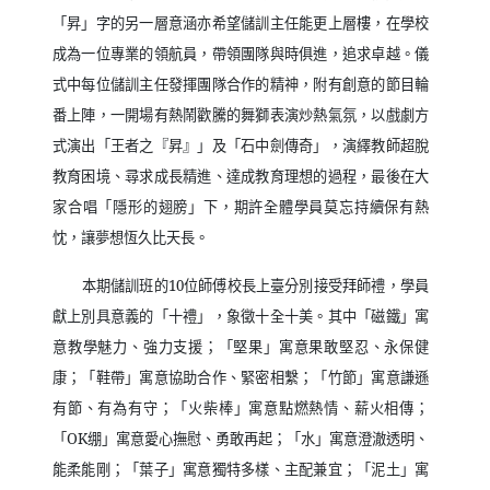
「昇」字的另一層意涵亦希望儲訓主任能更上層樓，在學校
成為一位專業的領航員，帶領團隊與時俱進，追求卓越。儀
式中每位儲訓主任發揮團隊合作的精神，附有創意的節目輪
番上陣，一開場有熱鬧歡騰的舞獅表演炒熱氣氛，以戲劇方
式演出「王者之『昇』」及「石中劍傳奇」，演繹教師超脫
教育困境、尋求成長精進、達成教育理想的過程，最後在大
家合唱「隱形的翅膀」下，期許全體學員莫忘持續保有熱
忱，讓夢想恆久比天長。
本期儲訓班的
10
位師傅校長上臺分別接受拜師禮，學員
獻上別具意義的「十禮」，象徵十全十美。其中「磁鐵」寓
意教學魅力、強力支援；「堅果」寓意果敢堅忍、永保健
康；「鞋帶」寓意協助合作、緊密相繫；「竹節」寓意謙遜
有節、有為有守；「火柴棒」寓意點燃熱情、薪火相傳；
「
OK
绷」寓意愛心撫慰、勇敢再起；「水」寓意澄澈透明、
能柔能剛；「葉子」寓意獨特多樣、主配兼宜；「泥土」寓