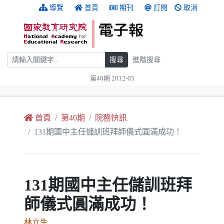
跳到主要內容
:::
導覽
首頁
期刊
訂閱
取消
搜尋
搜尋
進階搜尋
第40期 2012-05
:::
首頁
第40期
院務快訊
131期國中主任儲訓班拜師儀式圓滿成功！
131期國中主任儲訓班拜
師儀式圓滿成功！
林立生