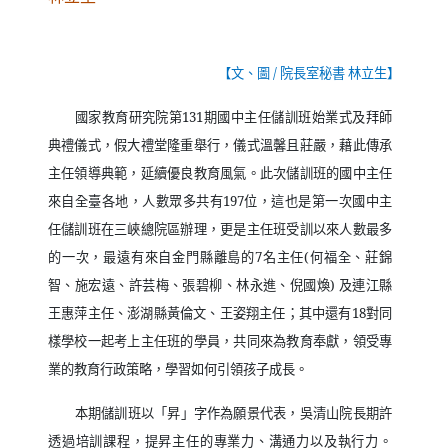
【文、圖
/
院長室秘書
林立生
】
國家教育研究院第
131
期國中主任儲訓班始業式及拜師
典禮儀式，假大禮堂隆重舉行，儀式溫馨且莊嚴，藉此傳承
主任領導典範，延續優良教育風氣。此次儲訓班的國中主任
來自全臺各地，人數眾多共有
197
位，這也是第一次國中主
任儲訓班在三峽總院區辦理，更是主任班受訓以來人數最多
的一次，最遠有來自金門縣離島的
7
名主任
(
何福全、莊錦
智、施宏遠、許芸梅、張碧柳、林永進、倪國煥
)
及連江縣
王惠萍主任、澎湖縣黃倫文、王姿翔主任；其中還有
18
對同
樣學校一起考上主任班的學員，共同來為教育奉獻，領受專
業的教育行政策略，學習如何引領孩子成長。
本期儲訓班以「昇」字作為願景代表，吳清山院長期許
透過培訓課程，提昇主任的專業力、溝通力以及執行力。