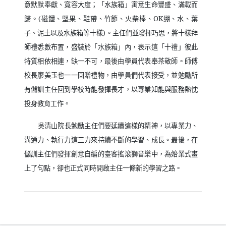
意默默奉獻、寬容大度；「水族箱」寓意生命豐盛、滿載而
歸。
(
磁鐵、堅果、鞋帶、竹節、火柴棒、
OK
绷、水、葉
子、泥土以及水族箱等十樣
)
。主任們並發揮巧思，將十樣拜
師禮悉數布置，盛裝於「水族箱」內，表示這「十禮」彼此
特質相依相連，缺一不可，最後由學員代表奉茶敬師。師傅
校長廖美玉也一一回贈禮物，由學員們代表接受，並勉勵所
有儲訓主任回到學校時能發揮長才，以專業知能與服務熱忱
投身教育工作。
吳清山院長勉勵主任們要延續這樣的精神，以專業力、
溝通力、執行力這三力來持續不斷的學習、成長。最後，在
儲訓主任們發揮創意自編的臺客搖滾獅音樂中，為始業式畫
上了句點，卻也正式同時開啟主任一條新的學習之路。