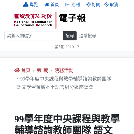
跳到主要內容
:::
導覽
首頁
期刊
訂閱
取消
搜尋
搜尋
進階搜尋
第5期 2010-12
:::
首頁
第5期
院務活動
99學年度中央課程與教學輔導諮詢教師團隊
語文學習領域本土語言組分區座談會
99學年度中央課程與教學
輔導諮詢教師團隊 語文