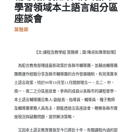
學習領域本土語言組分區
座談會
葉雅卿
【文
/
課程及教學組
葉雅卿；圖
/
陳貞如專案助理】
為配合教育部傳達最新政策於各縣市輔導團，並藉由輔導團
團務運作經驗分享及縣市輔導團的合作發展機制，有效落實本
土語言政策，特於
99
年
10
月至
11
月間辦理北一、北二、中、
南一、南二之分區座談會，參與的成員以各縣市的課程督學、
本土語言輔導團召集人
/
副組長、指導員、輔導員、種子教師
及輔導團業務人員為主，期能透過五區座談會，瞭解各縣市實
施現況與疑難問題，提供解決策略。
又因本土語言教育實施至今已將近十年，有關課程內涵的部