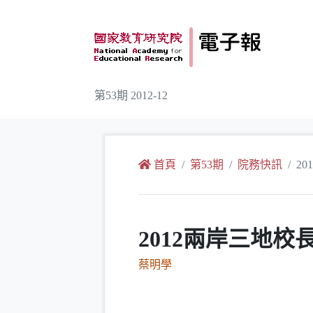
跳到主要內容
第53期 2012-12
:::
首頁
第53期
院務快訊
2
2012兩岸三地
蔡明學