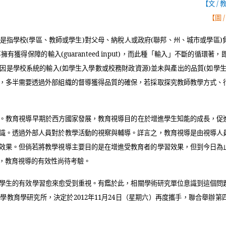
【文
/
【圖
是指學校
(
學區、教師或學生
)
對父母、納稅人或政府
(
聯邦、州、城市或學區
)
都擁有獲得保障的輸入
(guaranteed input)
，而此種「輸入」不斷的循環著，
因是學校系統的輸入
(
如學生入學數或校務財政資源
)
並未與產出的品質
(
如學
，多半需要透過外部組織的督導獲得品質的確保，若採取探究教師教學方式、
。教育視導早期於西方國家發展，教育視導目的在於增進學生知能的成長，促
識。透過外部人員對於教學活動的視察與輔導。詳言之，教育視導是由視導人
效果。但倘若將教學視導主要目的是在增進受教育者的學習效果，但到今日為
，教育視導的有效性尚待考驗。
學生的有效學習愈來愈受到重視。有鑑於此，相關學術研究單位意識到這個問
大學教育學研究所，決定於
2012
年
11
月
24
日（星期六）再度攜手，聯合舉辦第