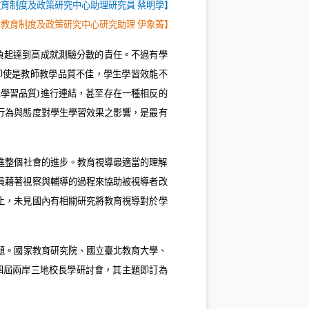
教育制度及政策研究中心助理研究員 蔡明學】
/
教育制度及政策研究中心研究助理 伊象菁】
負起達到高成就測驗分數的責任。不過有學
即使是教師教學品質不佳，學生學習效能不
生學習品質
)
進行連結，甚至存在一種相反的
行為與態度對學生學習效果之影響，是最有
進整個社會的進步。教育視導最適當的理解
員藉著視察與輔導的過程來協助被視導者改
止，未見國內有相關研究將教育視導對於學
題。國家教育研究院、國立臺北教育大學、
四屆兩岸三地校長學研討會，其主題即訂為