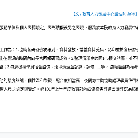
【文
/
教育人力發展中心護理師 萬寧
服勤單位及個人表揚規定」表彰績優役男之表現，服務於本院教育人力發展中
工作為：
1.
協助各研習班次報到、資料發放、講義資料蒐集、影印並於各研習
能在最短的時間內向長官回報研習成效。
2.
整理清潔良師園
1~5
樓交誼廳，並不
間；
3.
每週檢視學員宿舍設備、環境清潔並記錄、請修……等，協助維護院內研
他的態度熱誠，個性溫和樂觀，配合度相當高，夜間亦主動協助處理學員住宿
習人員之肯定與贊許。經
101
年上半年度教育部內績優役男評選會議評選為績