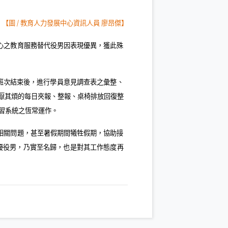
】
【圖
/
教育人力發展中心資訊人員 廖昂傑】
心之教育服務替代役男因表現優異，獲此殊
班次結束後，進行學員意見調查表之彙整、
厭其煩的每日夾報、整報、桌椅排放回復整
習系統之恆常運作。
相關問題，甚至暑假期間犧牲假期，協助接
優役男，乃實至名歸，也是對其工作態度再