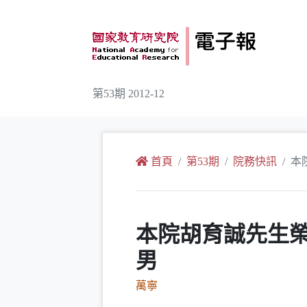
跳到主要內容
第53期 2012-12
:::
首頁
第53期
院務快訊
本
本院胡育誠先生榮
男
萬寧