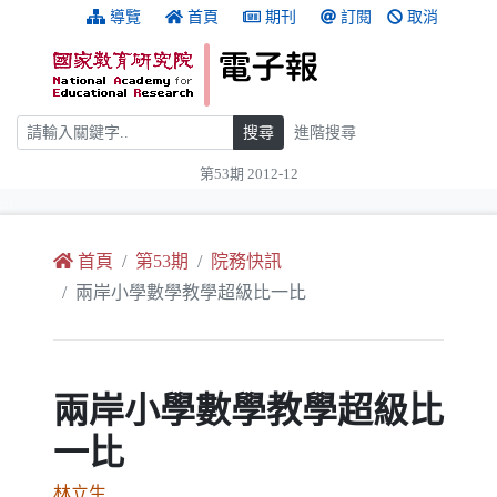
跳到主要內容
:::
導覽
首頁
期刊
訂閱
取消
搜尋
搜尋
進階搜尋
第53期 2012-12
:::
首頁
第53期
院務快訊
兩岸小學數學教學超級比一比
兩岸小學數學教學超級比
一比
林立生