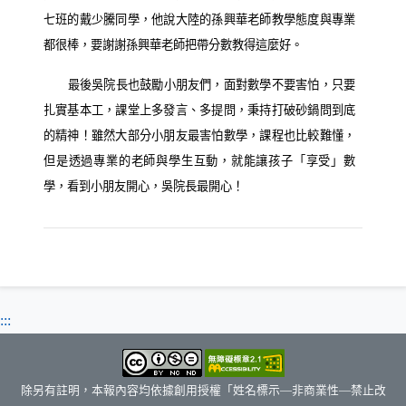
七班的戴少騰同學，他說大陸的孫興華老師教學態度與專業
都很棒，要謝謝孫興華老師把帶分數教得這麼好。
最後吳院長也鼓勵小朋友們，面對數學不要害怕，只要
扎實基本工，課堂上多發言、多提問，秉持打破砂鍋問到底
的精神！雖然大部分小朋友最害怕數學，課程也比較難懂，
但是透過專業的老師與學生互動，就能讓孩子「享受」數
學，看到小朋友開心，吳院長最開心！
:::
除另有註明，本報內容均依據創用授權「姓名標示—非商業性—禁止改