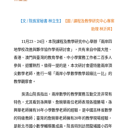
【文
/
院長室秘書 林立生】
【圖
/
課程及教學研究中心專案
助理 林沂昇】
11
月
23
、
24
日，本院課程及教學研究中心舉辦「兩岸四
地學校改進與夥伴協作學術研討會」，共有來自中國大陸、
香港、澳門與臺灣的教育學者、中小學實務工作者二百多人
參與，迴響熱烈。值得一提的是，本次研討會還特邀兩岸頂
尖數學老師，進行一場「兩岸小學數學教學超級比一比」的
教學觀摩會。
吳清山院長指出，兩岸數學的教學實務互動交流非常有
特色，尤其看到孫興華、詹婉華兩位老師表現各擅勝場，孫
興華老師擁有
16
年小學數學老師的經驗，是中國吉林省數學
的特級教師；臺灣的詹婉華老師擁有
20
年的教學現場經驗，
是新北市國小數學輔導團成員。院長特別訪問龍埔國小四年