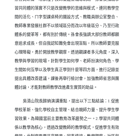
習共同體的落實不只是改變教學的思維與模式，連同教學空
間的活化、ㄇ字型課桌椅的擺設方式、教職員辦公室整合、
教師專業發展社群不以領域區分而改以年級區分、乃至行政
體系的變革等，都有別於傳統。孫會長強調大部份教師都願
意追求成長，但自我認知難免會出現盲點，所以教師要克服
心理障礙，勇於開放教學觀摩，透過觀課者多元角度，深入
教學與學習的現場，針對學生如何學、老師扮演何角色、學
生間如何互學以及學生真正學到什麼等四方面，進行記錄並
提出具體改善建議，課後再舉行檢討會，加強教師省思與團
體討論，才能對教師教學改進產生實質的助益。
吳清山院長歸納演講重點，提出以下三點結論：
1.
促進
學校革新、強化學校自主管理、結合親師力量、提升學生學
習效果，為韓國當前主要教育改革趨勢之一。
2.
學習共同體
係以教學為核心，透過改變教師的教學模式，促進學生有效