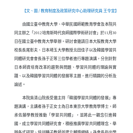
【文、圖
/
教育制度及政策研究中心助理研究員 王令宜】
由國立臺中教育大學、中華民國師範教育學會及本院共
同主辦之「
2012
培育新時代良師國際學術研討會」於
11
月
30
日在國立臺中教育大學舉辦。研討會邀請日本大阪教育大學
校長長尾彰夫、日本埼玉大學教授北田佳子以及韓國學習共
同體研究會會長孫于正等三位學者進行專題演講，分別針對
日本師資培育改革的趨勢與問題、學習共同體的理論與實
踐、以及韓國學習共同體的發展等主題，進行精闢的分析及
論述。
本院吳清山院長受邀主持「韓國學習共同體的發展」專
題演講，主講者孫于正女士為日本東京大學教育學博士，師
承佐藤學教授推動「學習共同體」，並將此一觀念引進韓
國，成立學習共同體研究會，積極推廣學習共同體理念、舉
辦各式研習、培訓種子教師並建立輔導網絡。孫會長指出學