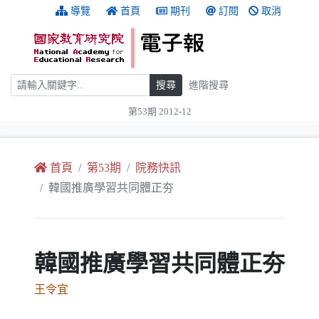
跳到主要內容
:::
導覽
首頁
期刊
訂閱
取消
搜尋
搜尋
進階搜尋
第53期 2012-12
:::
首頁
第53期
院務快訊
韓國推廣學習共同體正夯
韓國推廣學習共同體正夯
王令宜