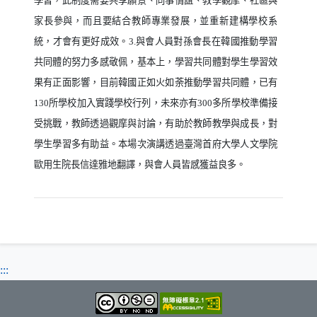
學習，此制度需要共享願景、同事情誼、教學觀摩、社區與
家長參與，而且要結合教師專業發展，並重新建構學校系
統，才會有更好成效。
3.
與會人員對孫會長在韓國推動學習
共同體的努力多感敬佩，基本上，學習共同體對學生學習效
果有正面影響，目前韓國正如火如荼推動學習共同體，已有
130
所學校加入實踐學校行列，未來亦有
300
多所學校準備接
受挑戰，教師透過觀摩與討論，有助於教師教學與成長，對
學生學習多有助益。本場次演講透過臺灣首府大學人文學院
歐用生院長信達雅地翻譯，與會人員皆感獲益良多。
:::