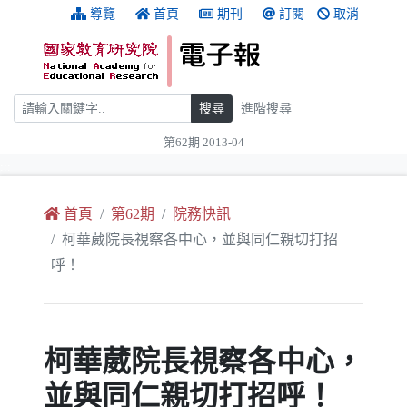
跳到主要內容
:::
導覽
首頁
期刊
訂閱
取消
搜尋
搜尋
進階搜尋
第62期 2013-04
:::
首頁
第62期
院務快訊
柯華葳院長視察各中心，並與同仁親切打招
呼！
柯華葳院長視察各中心，
並與同仁親切打招呼！