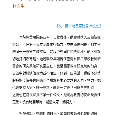
林立生
【文、圖／院長室秘書 林立生】
本院柯華葳院長
四月一日
就職後，隨即就進入三峽院區
辦公，上任第一天立刻展現行動力，並由潘副院長、郭主秘
陪同一一視察三峽院區，過程中與同仁們熱情地互動，並親
切地打招呼寒暄。她說雖然早期曾任臺灣省國民學校教師研
習會的研究員兼研究室主任，也是國家教育研究院的前身，
言談中對於這個環境並不陌生，遇到一些舊識，還給予熱情
的擁抱；院長也回應同仁對於各中心要求的人力、物力，她
也會支持大家，唯一要求，就是一定要「回應各界期待」，
之後也在院長室批下第一件公文，她認為教育的使命及責任
更重，沒有時間等待，期勉大家一起努力。
柯院長說，她也期勉自己，願如過去師長給她的環境，