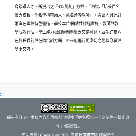
育領導人才，所提出之「
415
規劃」方案，目標為「培養百名
優秀校長、千名學科帶頭人、萬名骨幹教師」。與會人員針對
兩岸在學校特色營造、學校本位
/
開放性課程實施、教師與教
學成效評估、學生能力檢測等問題廣泛交換意見，並期許雙方
在校長職前與在職培訓方面，未來能進行更密切之經驗分享與
學術交流。
:::
除另有註明，本報內容均依據創用授權「姓名標示—非商業性—禁止改
作」條款釋出
（另開新視窗）
網站導覽
| Copyright© 2020
國家教育研究院
版權所有