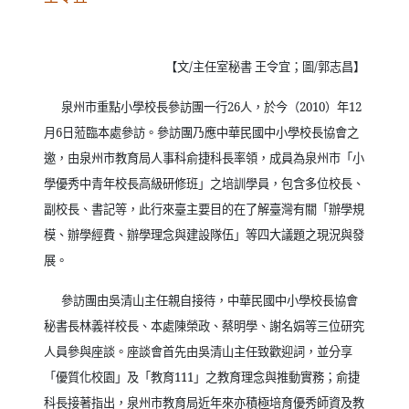
【文
/
主任室秘書 王令宜；圖
/
郭志昌】
泉州市重點小學校長參訪團一行
26
人，於今（
2010
）年
12
月
6
日蒞臨本處參訪。參訪團乃應中華民國中小學校長協會之
邀，由泉州市教育局人事科俞捷科長率領，成員為泉州市「小
學優秀中青年校長高級研修班」之培訓學員，包含多位校長、
副校長、書記等，此行來臺主要目的在了解臺灣有關「辦學規
模、辦學經費、辦學理念與建設隊伍」等四大議題之現況與發
展。
參訪團由吳清山主任親自接待，中華民國中小學校長協會
秘書長林義祥校長、本處陳榮政、蔡明學、謝名娟等三位研究
人員參與座談。座談會首先由吳清山主任致歡迎詞，並分享
「優質化校園」及「教育
111
」之教育理念與推動實務；俞捷
科長接著指出，泉州市教育局近年來亦積極培育優秀師資及教