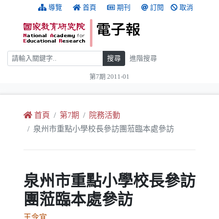
跳到主要內容
:::
導覽
首頁
期刊
訂閱
取消
搜尋
搜尋
進階搜尋
第7期 2011-01
:::
首頁
第7期
院務活動
泉州市重點小學校長參訪團蒞臨本處參訪
泉州市重點小學校長參訪
團蒞臨本處參訪
王令宜