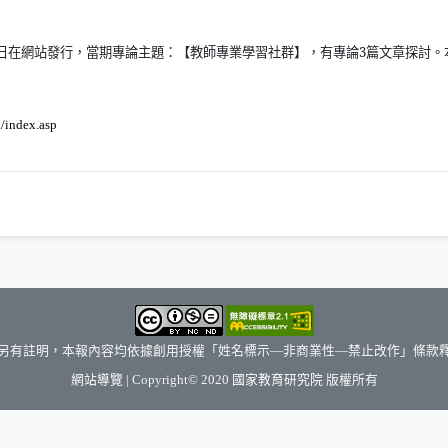
日在網站發行，當期專論主題：【教師專業學習社群】，有專論
3
篇文章探討。
（另開新視窗）
k/index.asp
另有註明，本報內容均依據創用授權「姓名標示—非商業性—禁止改作」條款
（另開新視窗）
網站導覽
| Copyright© 2020
國家教育研究院
版權所有