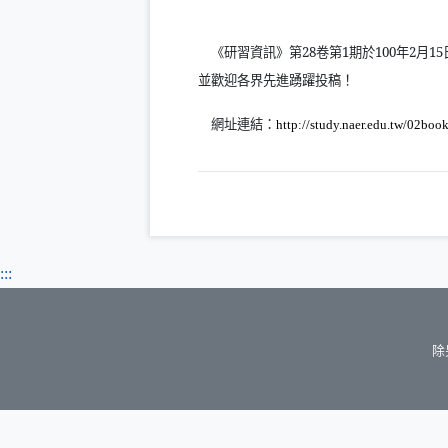
《研習資訊》第
28
卷第
1
期於
100
年
2
月
15
並歡迎各界先進踴躍投稿！
網址連結：
http://study.naer.edu.tw/02boo
:::
除