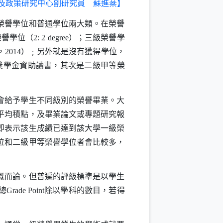
及政策研究中心副研究員 蘇進棻】
榮譽學位和普通學位兩大類。在榮譽
榮譽學位（
2: 2 degree
）；三級榮譽學
，
2014
）﹔另外就是沒有獲得學位，
獎學金資助讀書，其次是二級甲等榮
會給予學生不同級別的榮譽畢業。大
平均積點，及畢業論文或專題研究報
即表示該生成績已達到該大學一級榮
位和二級甲等榮譽學位者會比較多，
概而論。但普遍的評級標準是以學生
總
Grade Point
除以學科的數目，若得