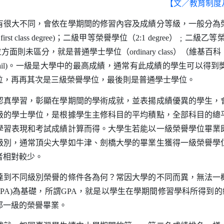
【文／教育制度
大不同，會依在學期間的修習內容及成績分等級，一般分為
 first class degree)
；二級甲等榮譽學位（
2:1 degree
）﹔二級乙等
位方面則未區分，就是普通學士學位（
ordinary class
）（維基百科
il)
。一級是大學中的最高成績，通常有此成績的學生可以得到
位，再再其次是三級榮譽學位，最後則是普通學士學位。
學習，彰顯在學期間的學術成就，並表揚成績優異的學生，
級的學士學位，是根據學生主修科目的平均積點，全部科目的總
學習表現和考試成績計算而得。大學生若能以一級榮譽學位畢業
級別，通常頂尖大學如牛津、劍橋大學的畢業生獲得一級榮譽學
者相對較少。
不同級別榮譽的條件各為何？常因大學的不同而異，無法一
GPA)
為基礎，所謂
GPA
，就是以學生在學期間修習學科所得到的
那一級的榮譽畢業。