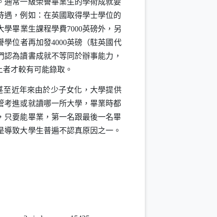
。通常一級榮譽畢業生的學術成就要
待遇，例如：在英國取得學士學位的
大學畢業生課程學費
7000
英磅外，另
譽學位者再加發
4000
英磅（駐英國代
們認為讀書成就不等同於辦事能力，
上者才較有可能錄取。
甚至近年來由於少子女化，大學提供
管考進或就讀哪一所大學，畢業時都
，只要能畢業，第一名跟最後一名畢
是導致大學生普遍不認真原因之一。