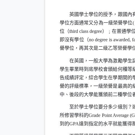
英國學士學位的授予，跟國內有很
學位方面通常又分為一級榮譽學位
(
位（
third class degree
）﹔在普通學
即沒有學位（
no degree is awarded, fa
譽學位，再其次是二級乙等榮譽學
在英國，一般大學為激勵學生認真
學生畢業時到底學校會頒給何種等
告成績評定，綜合學生在學期間的
譽的評級標準，一級榮譽是最高的
中、後段的大學能獲頒前二種學位
至於學士學位要分多少級別？達到
所修習學科的
Grade Point Average (
到的
GPA
達到指定的水平就能獲得