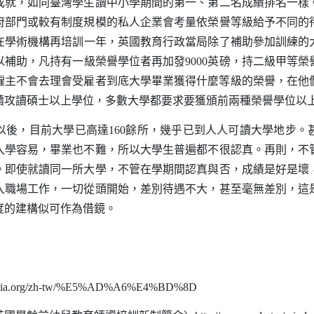
，如同臺灣學生讀中小學期間的第一、第二名成績排名一樣
府部門或較有制度規模的私人企業會考量依榮譽等級給予不同的
在學術機構再培訓一年，英國教育行政當局除了補助參加訓練的
以補助，凡持有一級榮譽學位者再加發
9000
英磅，持二級甲等榮
僱主不會去理會受雇者到底大學畢業獲得什麼等級的榮譽，在他
續攻讀碩士以上學位，多數大學都要求要獲頒前兩種榮譽學位以
後，目前大學已高達
160
餘所，幾乎已到人人可讀大學地步。
入學容易，畢業也不難，所以大學生普遍都不很認真。再則，不
。即使就讀同一所大學，不管在學期間認真與否，成績是好是壞
入職場工作，一切從頭開始，差別待遇不大，甚至毫無差別，這
度的建構似可作為借鏡。
ipedia.org/zh-tw/%E5%AD%A6%E4%BD%8D