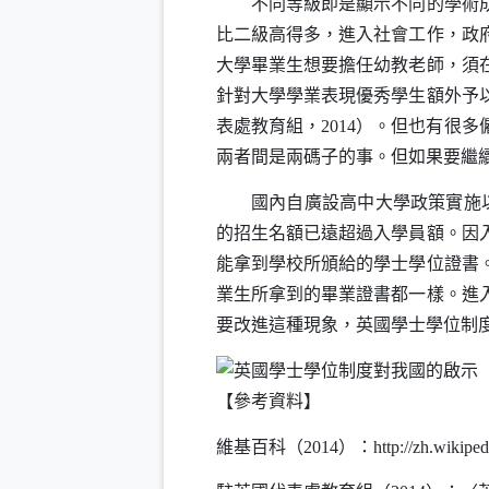
不同等級即是顯示不同的學術成就
比二級高得多，進入社會工作，政
大學畢業生想要擔任幼教老師，須
針對大學學業表現優秀學生額外予
表處教育組，
2014
）。但也有很多
兩者間是兩碼子的事。但如果要繼
國內自廣設高中大學政策實施以
的招生名額已遠超過入學員額。因
能拿到學校所頒給的學士學位證書
業生所拿到的畢業證書都一樣。進
要改進這種現象，英國學士學位制
【參考資料】
維基百科（
2014
）：
http://zh.wik