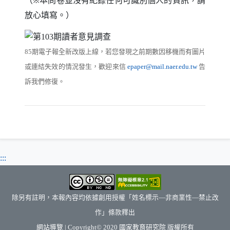
放心填寫。）
期電子報全新改版上線，若您發現之前期數因移機而有圖片
85
或連結失效的情況發生，歡迎來信
告
epaper@mail.naer.edu.tw
訴我們修復。
:::
除另有註明，本報內容均依據創用授權「姓名標示—非商業性—禁止改
作」條款釋出
（另開新視窗）
網站導覽
| Copyright© 2020
國家教育研究院
版權所有