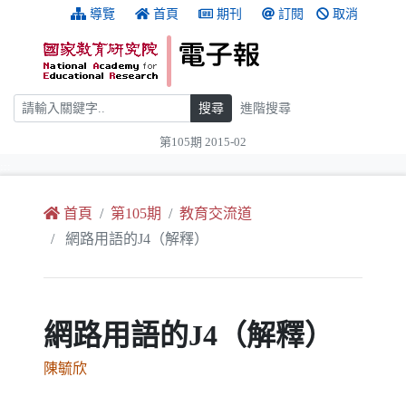
跳到主要內容
:::
導覽
首頁
期刊
訂閱
取消
搜尋
搜尋
進階搜尋
第105期 2015-02
:::
首頁
第105期
教育交流道
網路用語的J4（解釋）
網路用語的J4（解釋）
陳毓欣