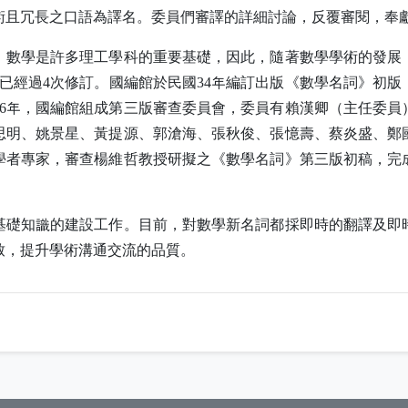
術且冗長之口語為譯名。委員們審譯的詳細討論，反覆審閱，奉
，數學是許多理工學科的重要基礎，因此，隨著數學學術的發展
已經過
4
次修訂。國編館於民國
34
年編訂出版《數學名詞》初版
6
年，國編館組成第三版審查委員會，委員有賴漢卿（主任委員
思明、姚景星、黃提源、郭滄海、張秋俊、張憶壽、蔡炎盛、鄭
學者專家，審查楊維哲教授研擬之《數學名詞》第三版初稿，完
基礎知識的建設工作。目前，對數學新名詞都採即時的翻譯及即
致，提升學術溝通交流的品質。