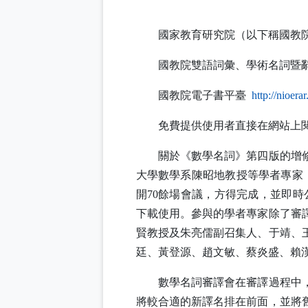
國家教育研究院（以下稱國教
國教院雙語詞彙、學術名詞暨
國教院電子書平臺
http://nioer
免費提供使用者直接在網站上
關於《數學名詞》第四版的增
大學數學系陳昭地教授等學者專家
開
70
餘場會議，方得完成，並即時
下載使用。參與的學者專家除了審
賢教授及朱亮儒副召集人、于靖、
廷、黃登源、趙文敏、蔡炎盛、賴
數學名詞審譯會在審譯過程中
將較合適的新譯名排在前面，並將