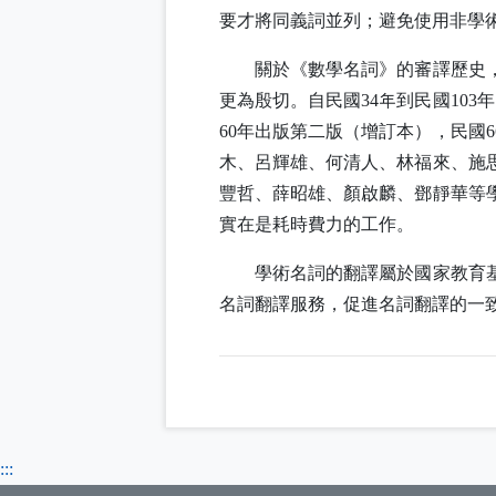
要才將同義詞並列；避免使用非學
關於《數學名詞》的審譯歷史
更為殷切。自民國
34
年到民國
103
年
60
年出版第二版（增訂本），民國
6
木、呂輝雄、何清人、林福來、施
豐哲、薛昭雄、顏啟麟、鄧靜華等
實在是耗時費力的工作。
學術名詞的翻譯屬於國家教育
名詞翻譯服務，促進名詞翻譯的一
:::