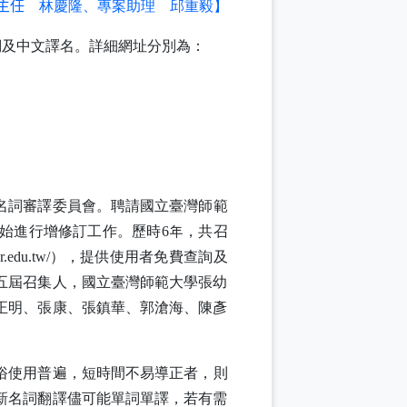
主任
林慶隆、專案助理
邱重毅】
詞及中文譯名。詳細網址分別為：
名詞審譯委員會。聘請國立臺灣師範
始進行增修訂工作。歷時
6
年，共召
er.edu.tw/
），提供使用者免費查詢及
五屆召集人，國立臺灣師範大學張幼
正明、張康、張鎮華、郭滄海、陳彥
俗使用普遍，短時間不易導正者，則
新名詞翻譯儘可能單詞單譯，若有需