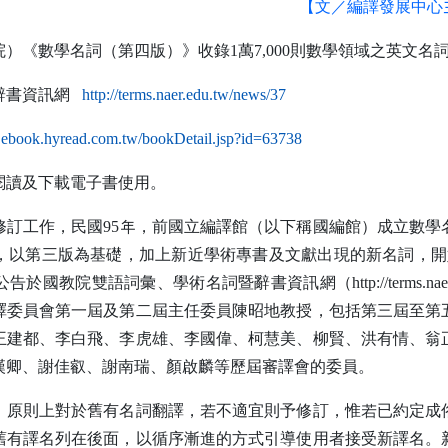
【文／編譯發展中心
院）《數學名詞（第四版）》收錄
1
萬
7,000
則數學領域之英文名
（另開新視窗）
辭書資訊網
http://terms.naer.edu.tw/news/37
（另開新視窗）
ar.ebook.hyread.com.tw/bookDetail.jsp?id=63738
閱讀及下載電子書使用。
修訂工作，民國
95
年，前國立編譯館（以下稱國編館）成立數學
，以第三版為基礎，加上新近學術專書及文獻出現的新名詞，開
公告於國教院雙語詞彙、學術名詞暨辭書資訊網（
http://terms.na
譯委員會第一屆及第二屆主任委員陳昭地教授，包括第三屆至第
王建都、李白飛、李虎雄、李國偉、柯慧美、柳賢、洪有情、翁
漢卿、謝佳叡、謝南瑞、顏啟麟等歷屆審譯會的委員。
，原則上對於舊有名詞翻譯，若不適宜則予修訂，惟若已約定成
舊有譯名列在後面，以循序漸進的方式引導使用者接受新譯名。