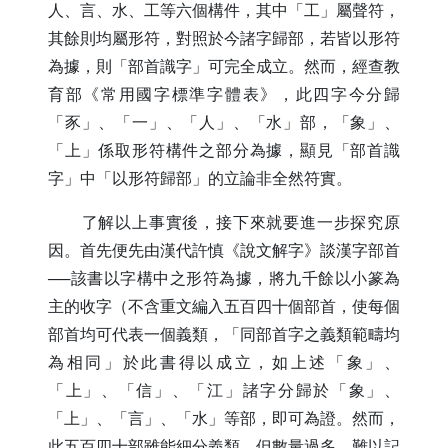
人、言、水、工等六個構件，其中「工」屬聲符，
其餘則均屬形符，對照於今諸字歸部，若皆以形符
為據，則「部首識字」可完全成立。然而，經查教
育部《常用國字標準字體表》，此四字今分歸
「豕」、「一」、「人」、「水」部，「象」、
「上」係取形符構件之部分為據，顯見「部首識
字」中「以形符歸部」的立論非全然符實。
了解以上事實後，接下來就要進一步探究原
因。首先便先由漢代許慎《說文解字》談漢字部首
──該書以字構中之形符為據，將九千餘以小篆為
主的收字（不含重文編入五百四十個部首，使每個
部首均可代表一個義類，「同部首字之義類範疇均
為相同」於此書得以成立，如上述「象」、
「上」、「信」、「江」諸字分歸於「象」、
「上」、「言」、「水」等部，即可為證。然而，
此五百四十部雖能細分義類，但數量過多，難以記