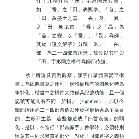
件：此構件與「田」字為同形異質，
如：「番」之「田」表獸掌、「畚」之
「田」象盛土之器、「畏」與、「異」
之「田」象鬼首、「疊」之「畾」為
「晶」之變。以「番」、「畏」為例，
其於《說文解字》分歸「釆」、「甶」
部，為二一四部首所無，故改以其中與
「田」字形同之構件為歸部依據。
承上所論及實例觀察，漢字自篆體演變至楷
書，為因應書寫之便利，形體從原有的圖象化轉為
筆勢化，楷書中之構件大致僅具記號功能，且一個
記號可能具有不同「所指」（
signified
），加以今
歸部所用的二一四部首係以便於字形檢索為主要目
的，主形不主義，這些都造成「部首表義」的弱
化，是以，在進行「部首識字」教學時，必須特別
留意其中同形異質的部分，對於「同部首字之義類