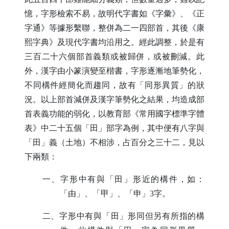
憶，字形檢索不易，故明代字書如《字彙》、《正
字通》等據形繫聯，整併為二一四部首，其後《康
熙字典》及現代字書均沿用之。經此調整，於是有
三百二十六個部首義類或被歸併，或被刪減。此
外，漢字由小篆演變至楷書，字形逐漸地筆勢化，
不同構件經簡化而趨同，故有「同形異質」的狀
況。以上部首減併及漢字筆勢化之結果，均造成部
首表義功能的弱化，以教育部《常用國字標準字體
表》中二十五個「田」部字為例，其中便有八字與
「田」義（土地）不相涉，占百分之三十二，見以
下兩類：
一、字形中有與「田」形近的構件，如：
「由」、「甲」、「申」
3
字。
二、字形中有與「田」形同但另有所指的構