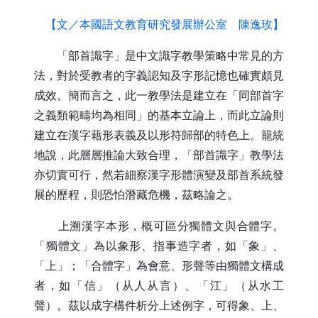
【文／本國語文教育研究發展辦公室 陳逸玫】
「部首識字」是中文識字教學策略中常見的方
法，對於受教者的字義認知及字形記憶也確實頗見
成效。簡而言之，此一教學法是建立在「同部首字
之義類範疇均為相同」的基本立論上，而此立論則
建立在漢字藉形表義及以形符歸部的特色上。籠統
地說，此層層推論大致合理，「部首識字」教學法
亦切實可行，然若細察漢字形體演變及部首系統發
展的歷程，則恐怕潛藏危機，茲略論之。
上溯漢字本形，概可區分獨體文與合體字。
「獨體文」為以象形、指事造字者，如「象」、
「上」；「合體字」為會意、形聲等由獨體文構成
者，如「信」（从人从言）、「江」（从水工
聲）。茲以成字構件析分上述例字，可得象、上、