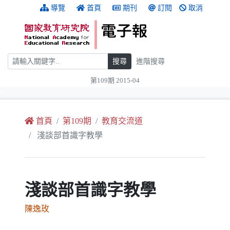
跳到主要內容
:::
導覽
首頁
期刊
訂閱
取消
搜尋
搜尋
進階搜尋
第109期 2015-04
:::
首頁
第109期
教育交流道
淺談部首識字教學
淺談部首識字教學
陳逸玫