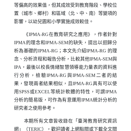
等偏高的效果值，但其成效受到教育階段、學校位
置（城市、鄉村）和區域（北、中、南）等變項的
影響，以幼兒園和小學實施成效較佳。
《
IPMA-RG
在教育研究之應用》，作者針對
IPMA
的理念和
IPMA-SEM
的缺失，提出以迴歸分
析為基礎的
IPMA-RG
；本文先介紹
IPMA-RG
的理
念、分析流程和報告分析，比較其他
IPMA-SEM
與
IPA
，最後以校長情緒智慧領導能力量表的資料進
行分析，檢驗
IPMA-RG
與
IPMA-SEM
二者的結
果，發現兩者結果相似，且
IPMA-RG
具有可以使
用
SPSS
或
EXCEL
等統計軟體的特性，可謂
IPMA
分析的簡易版，可作為有意運用
IPMA
統計分析的
研究者之使用參考。
本期所有文章皆收錄在「臺灣教育研究資訊
網」（
TERIC
），歡迎讀者上網點閱或下載全文閱