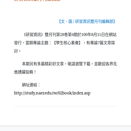
【文、圖
/
研習資訊雙月刊編輯部】
《研習資訊》雙月刊第
28
卷第
4
期於
100
年
8
月
15
日在網站
發行，當期專論主題：【學生核心素養】，有專論
7
篇文章探
討。
本期另有多篇精彩好文章，敬請瀏覽下載，並歡迎各界先
進踴躍投稿！
網址連結：
（另開新視窗）
http://study.naer.edu.tw/02book/index.asp