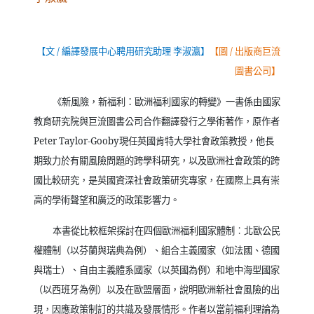
【文
/
編譯發展中心聘用研究助理 李淑瀛】
【圖
/
出版商巨流
圖書公司】
《新風險，新福利：歐洲福利國家的轉變》一書係由國家
教育研究院與巨流圖書公司合作翻譯發行之學術著作，原作者
Peter Taylor-Gooby
現任英國肯特大學社會政策教授，他長
期致力於有關風險問題的跨學科研究，以及歐洲社會政策的跨
國比較研究，是英國資深社會政策研究專家，在國際上具有崇
高的學術聲望和廣泛的政策影響力。
本書從比較框架探討在四個歐洲福利國家體制︰北歐公民
權體制（以芬蘭與瑞典為例）、組合主義國家（如法國、德國
與瑞士）、自由主義體系國家（以英國為例）和地中海型國家
（以西班牙為例）以及在歐盟層面，說明歐洲新社會風險的出
現，因應政策制訂的共識及發展情形。作者以當前福利理論為