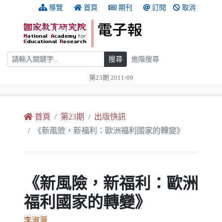
跳到主要內容
:::
導覽
首頁
期刊
訂閱
取消
搜尋
搜尋
進階搜尋
第23期 2011-09
:::
首頁
第23期
出版快訊
《新風險，新福利：歐洲福利國家的轉變》
《新風險，新福利：歐洲
福利國家的轉變》
李淑瀛