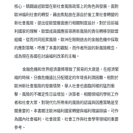
核心，精闢論述歐盟在新社會風險政策上的角色與發展，面對
歐洲福利社會的轉型，藉由焦點放在源自於後工業社會轉變的
新社會風險，提出從歐盟層面進行相關制度設計，對於目前福
利國家的理解，歐盟成員國應探尋將新風險的責任轉移到歐盟
組織，從而共同抵禦風險。歐洲在剛剛過去的金融危機中採取
的應對策略，呼應了本書的觀點，而作者所說的新風險概念，
成為現在各國在討論福利改革的主軸。
金融危機和世界經濟蕭條導致了貿易的大衰退，在經濟緊
縮的時候，分擔危機遠比分配穩定的年增長利潤困難。相對於
歐洲新社會風險的發展情勢，華人社會也面臨同樣的猛烈衝
擊，風險的不確定性日益增加，決策者、相關領域的學術工作
者和社會大眾，對現代化所帶來的風險的認識與因應策略是至
關重要的。本書關注歐洲福利國家轉變與福利理論辯論，可作
為國內社會福利、社會政策、社會工作與社會學等領域的重要
參考。