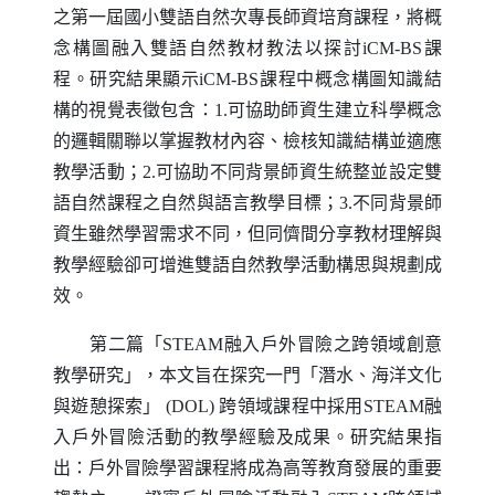
之第一屆國小雙語自然次專長師資培育課程，將概
念構圖融入雙語自然教材教法以探討
iCM-BS
課
程。研究結果顯示
iCM-BS
課程中概念構圖知識結
構的視覺表徵包含：1.可協助師資生建立科學概念
的邏輯關聯以掌握教材內容、檢核知識結構並適應
教學活動；2.可協助不同背景師資生統整並設定雙
語自然課程之自然與語言教學目標；3.不同背景師
資生雖然學習需求不同，但同儕間分享教材理解與
教學經驗卻可增進雙語自然教學活動構思與規劃成
效。
第二篇「
STEAM
融入戶外冒險之跨領域創意
教學研究」，本文旨在探究一門「潛水、海洋文化
與遊憩探索」
(DOL)
跨領域課程中採用
STEAM
融
入戶外冒險活動的教學經驗及成果。研究結果指
出：戶外冒險學習課程將成為高等教育發展的重要