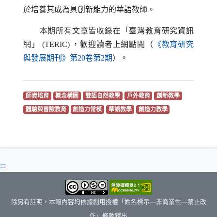
於培養其成為具創新能力的華語教師。
本期所有文章皆收錄在「臺灣教育研究資訊
網」
(TERIC)
，歡迎讀者上網點閱（
《教育研究
（另開新視窗）
與發展期刊》第20卷第2期
）。
（另開新視窗）
（另開新視窗）
（另開新視窗）
（另開新視窗）
（另開新視窗
師資培育
概念構圖
雙語自然教學
戶外教育
創新教學
（另開新視窗）
（另開新視窗）
（另開新視窗）
（另開新視窗）
體驗與冒險教育
創造力常模
華語教學
創造力教學
:::
除另有註明，本報內容均依據創用授權「姓名標示—非商業性—禁止改
作」條款釋出