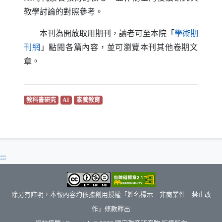
教學討論的對照參考。
本刊為開放取用期刊，讀者可至本院「
學術期
（另開新視窗）
刊網
」點閱各篇內容，並可瀏覽本刊其他卷期文
章。
（另開新視窗）
（另開新視窗）
（另開新視窗）
教科書研究
AI
素養教育
:::
除另有註明，本報內容均依據創用授權「姓名標示—非商業性—禁止改
作」條款釋出