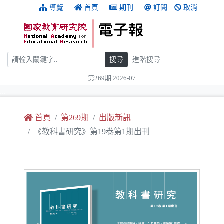
跳到主要內容
:::
導覽
首頁
期刊
訂閱
取消
搜尋
搜尋
進階搜尋
第269期 2026-07
:::
首頁
第269期
出版新訊
《教科書研究》第19卷第1期出刊