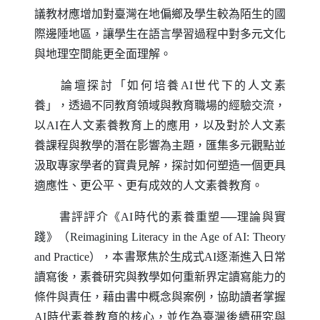
議教材應增加對臺灣在地偏鄉及學生較為陌生的國
際邊陲地區，讓學生在語言學習過程中對多元文化
與地理空間能更全面理解。
論壇探討「如何培養
AI
世代下的人文素
養」，透過不同教育領域與教育職場的經驗交流，
以
AI
在人文素養教育上的應用，以及對於人文素
養課程與教學的潛在影響為主題，匯集多元觀點並
汲取專家學者的寶貴見解，探討如何塑造一個更具
適應性、更公平、更有成效的人文素養教育。
書評評介《
AI
時代的素養重塑──理論與實
踐》（
Reimagining Literacy in the Age of AI
:
Theory
and Practice
），本書聚焦於生成式
AI
逐漸進入日常
讀寫後，素養研究與教學如何重新界定讀寫能力的
條件與責任，藉由書中概念與案例，協助讀者掌握
AI
時代素養教育的核心，並作為臺灣後續研究與