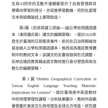
生與
AI
同伴的互動不僅顯著提升了自我管理與目
標導向學習的得分，亦促進學習動機，特別在處理
文本與組織論述上展現助益。
第2篇〈抗荷英雄三部曲──論公學校用國語讀
本〈濱田彌兵衛〉課文的編輯策略〉，探討1628年
發生於臺灣的日荷衝突事件，如何在日治時期被改
寫並納入公學校用國語讀本，進而成為殖民教育體
制中的教材文本。該課文的反覆收錄與形式調整，
反映出殖民教育藉由語文教材進行身分塑造與政治
教化的編輯策略。
第3篇“
Hidden Geographical Curriculum in
Taiwan English Language Teaching Materials
:
Implications for Learners
”，探討臺灣高中英語教材
中的地理學隱性課程，分析結果顯示，教材內容顯
著側重於美英文化與地理及全球北方地區。研究建