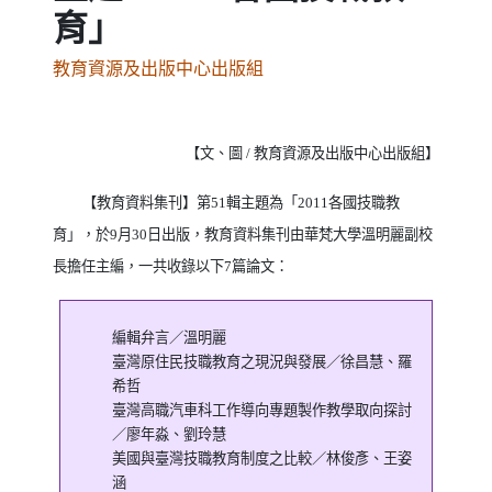
育」
教育資源及出版中心出版組
【文、圖
/
教育資源及出版中心出版組】
【教育資料集刊】第
51
輯主題為「
2011
各國技職教
育」，於
9
月
30
日出版，教育資料集刊由華梵大學溫明麗副校
長擔任主編，一共收錄以下
7
篇論文：
編輯弁言／溫明麗
臺灣原住民技職教育之現況與發展／徐昌慧、羅
希哲
臺灣高職汽車科工作導向專題製作教學取向探討
／廖年淼、劉玲慧
美國與臺灣技職教育制度之比較／林俊彥、王姿
涵