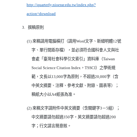
http://quarterly.nioerar.edu.tw/index.php?
（另開新視窗）
action=download
3.
撰稿原則
(1)
來稿請用電腦橫打（請用
Word
文字、新細明體
12
號
字、單行間距存檔），並必須符合國科會人文與社
會處「臺灣社會科學引文索引」資料庫（
Taiwan
Social Science Citation Index
，
TSSCI
）之學術規
範，文長以
13,000
字為原則，不超過
20,000
字（含
中英文摘要、注釋、參考文獻、附錄、圖表等）；
稿紙大小以
A4
紙張為准。
(2)
來稿文字請附件中英文摘要（含關鍵字
3
－
5
組）；
中文摘要請勿超過
350
字，英文摘要請勿超過
200
字；行文請言簡意賅。