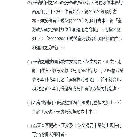
(3)
來稿所附之
Word
電子檔的檔案名，請務必依來稿的
西元年月日、第一作者姓名、篇名全名等順序書
寫。如投稿者王秀英於
2005
年
2
月
9
日寄來一篇「臺
灣教育研究資料數位化和運用之分析」，則檔名應
如下：「
20050209
王秀英臺灣教育研究資料數位化
和運用之分析」。
(4)
來稿之編排順序為中文摘要、英文摘要、正文、附
錄、附注、參考文獻（請用
APA
格式）；
APA
格式請
參考本刊或本刊之「撰稿格式說明」。若不符合此
項規定者，本刊得退稿或請作者修改後再行送審。
(5)
若有致謝詞，請於通知稿件接受刊登後再加上，並
至於正文後，長度請勿超過六十字。
(6)
為審查客觀故，正文及中英文摘要中請勿出現任何
可辨識個人資料者。