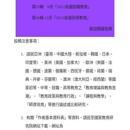
第
55
輯
9
月「
2012
各國技職教育」
第
56
輯
12
月「
2012
各國高等教育」
歡迎踴躍投稿
投稿注意事項：
1.
請就亞洲（臺灣、中國大陸、新加坡、韓國、日本、
印度等）、美洲（美國、加拿大）、歐洲（英國、法
國、德國、波蘭、俄羅斯、西班牙、挪威、荷蘭、瑞
典、丹麥、芬蘭等）、澳洲（澳大利亞、紐西蘭）等國
家初等、中等、技職、高等教育之「教育理論與教育思
潮」、「教育政策與教育行政」、「課程與教學」、
「師資培育」等進行論述或比較研究。
2.
有關「作者基本資料表」等資料，請逕至國家教育研
究院網站下載，網址為