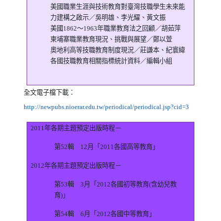
美國職業生涯與技術教育對臺灣技職學生未來能
力建構之啟示／吳明雄、李光耀、黃文振
美國
1862
～
1963
年職業教育法之回顧／胡茹萍
柬埔寨職業教育現況、挑戰與展望／鄭以萱
奧地利高等技職教育制度現況／莊謙本、紀寰緯
各國技職教育相關指標統計資料／編輯小組
全文電子檔下載：
（另開新視
http://newpubs.nioerar.edu.tw/periodical/periodical.jsp?cid=3
2011
年各期主題預定出版時程－
第
52
輯
12
月「
2011
各國高等教育」
2012
年各期主題預定出版時程－
第
53
輯
3
月「
2012
各國初等教育
(
含幼兒教
育
)
」
第
54
輯
6
月「
2012
各國中等教育」