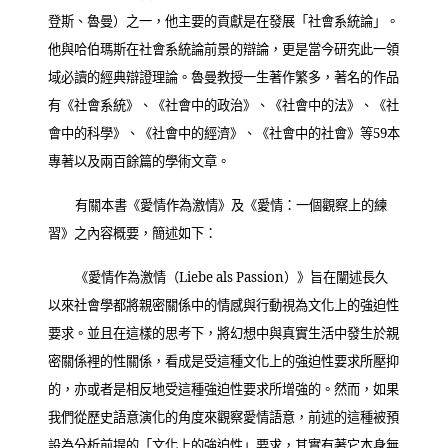
登斯、魯曼）之一，他主要的貢獻是在發展「社會系統論」。
他與哈伯瑪斯在社會系統論前景的辯論，更是當今研究此一領
域必讀的經典辯證理論。魯曼教授一生著作繁多，著名的作品
有《社會系統》、《社會中的政治》、《社會中的法》、《社
會中的科學》、《社會中的經濟》、《社會中的社會》等
59
本
專著以及兩百餘篇的學術文章。
有關本書《愛情作為激情》及《愛情：一個觀察上的練
習》之內容概要，簡述如下：
《愛情作為激情（
Liebe als Passion
）》旨在闡述長久
以來社會學都將親密關係中的情感與行動視為文化上的強迫性
要求。並且在這樣的思考下，將幻想中與真實生活中發生於親
密關係裡的性關係，看成是受這種文化上的強迫性要求所壓抑
的，亦或者是相反地受這種強迫性要求所增強的。然而，如果
我們從歷史語意演化的角度來觀察愛情語意，前述的這種被預
設為分析前提的「文化上的強迫性」要求，其實有著它本身無