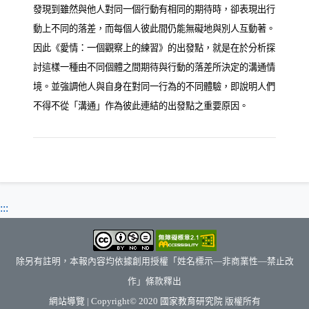
發現到雖然與他人對同一個行動有相同的期待時，卻表現出行
動上不同的落差，而每個人彼此間仍能無礙地與別人互動著。
因此《愛情：一個觀察上的練習》的出發點，就是在於分析探
討這樣一種由不同個體之間期待與行動的落差所決定的溝通情
境。並強調他人與自身在對同一行為的不同體驗，即說明人們
不得不從「溝通」作為彼此連結的出發點之重要原因。
:::
除另有註明，本報內容均依據創用授權「姓名標示—非商業性—禁止改
作」條款釋出
（另開新視窗）
網站導覽
| Copyright© 2020
國家教育研究院
版權所有