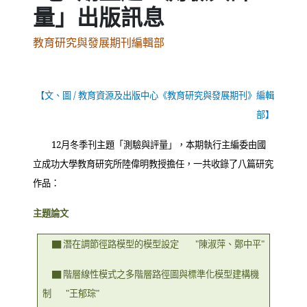
量」出版訊息
教育研究與發展期刊編輯部
【文、圖
/
教育資源及出版中心《教育研究與發展期刊》編輯
部】
12
月冬季刊主題「測驗與評量」，本期執行主編委由國
立成功大學教育研究所陸偉明教授擔任，一共收錄了八篇研究
作品：
主題論文
▇ 潛在調節徑路模型的模型設定
"
陳淑萍、鄭中平
"
▇ 階層線性模式之多階層路徑圖與標準化模型建構機
制
"
王郁琮
"