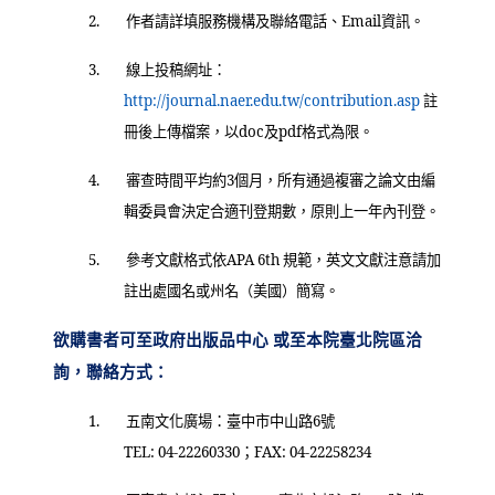
2.
作者請詳填服務機構及聯絡電話、
Email
資訊。
3.
線上投稿網址：
（另開新視窗）
http://journal.naer.edu.tw/contribution.asp
註
冊後上傳檔案，以
doc
及
pdf
格式為限。
4.
審查時間平均約
3
個月，所有通過複審之論文由編
輯委員會決定合適刊登期數，原則上一年內刊登。
5.
參考文獻格式依
APA 6th
規範，英文文獻注意請加
註出處國名或州名（美國）簡寫。
欲購書者可至政府出版品中心 或至本院臺北院區洽
詢，聯絡方式：
1.
五南文化廣場：臺中市中山路
6
號
TEL: 04-22260330
；
FAX: 04-22258234