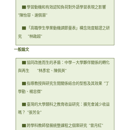
▇ 學習動機和有效認知負荷對外語學習表現之影響
"
陳怡容、謝佩蓉
"
▇ 「高職學生學業動機調節量表」構念效度驗證之研
究
"
林啟超
"
一般論文
▇ 協同改進而生的矛盾：中學－大學夥伴關係的轉化
與再生
"
林彥宏、陳佩英
"
▇ 指導教授與研究生間關係結合的型態及其效果
"
丁
學勤、楊忠傑
"
▇ 臺灣的大學類科之教育收益研究：擴充會減少收益
嗎？
"
張芳全
"
▇ 跨學科教師發展統整課程之個案研究
"
曾月紅
"