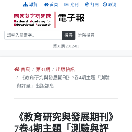
跳到主要內容
:::
導覽
首頁
期刊
訂閱
取消
搜尋
搜尋
進階搜尋
第31期 2012-01
:::
首頁
第31期
出版快訊
《教育研究與發展期刊》7卷4期主題「測驗
與評量」出版訊息
《教育研究與發展期刊》
7卷4期主題「測驗與評