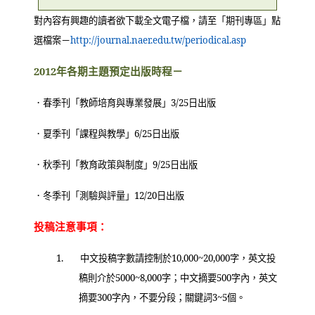
對內容有興趣的讀者欲下載全文電子檔，請至「期刊專區」點
（另開新視窗）
選檔案－
http://journal.naer.edu.tw/periodical.asp
2012
年各期主題預定出版時程－
．春季刊「教師培育與專業發展」
3/25
日出版
．夏季刊「課程與教學」
6/25
日出版
．秋季刊「教育政策與制度」
9/25
日出版
．冬季刊「測驗與評量」
12/20
日出版
投稿注意事項：
1.
中文投稿字數請控制於
10,000~20,000
字，英文投
稿則介於
5000~8,000
字；中文摘要
500
字內，英文
摘要
300
字內，不要分段；關鍵詞
3~5
個。