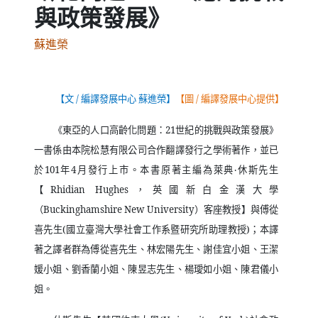
與政策發展》
蘇進榮
【文
/
編譯發展中心 蘇進榮】
【圖
/
編譯發展中心提供】
《
東亞的人口高齡化問題：
21
世紀的挑戰與政策發展
》
一書係由本院松慧有限公司合作翻譯發行之學術著作，並已
於
101
年
4
月發行上市。本書原著主編為萊典‧休斯先生
【
Rhidian Hughes
，英國新白金漢大學
（
Buckinghamshire New University
）客座教授】與傅從
喜先生
(
國立臺灣大學社會工作系暨研究所助理教授
)
；本譯
著之譯者群為傅從喜先生、林宏陽先生、謝佳宜小姐、王潔
媛小姐、劉香蘭小姐、陳昱志先生、楊璦如小姐、陳君儀小
姐。