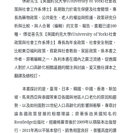
休斯先生【英國約克大學
(University of York)
社會政
策與社會工作系博士】長期致力於衛生保健及社會關懷，專
長為藥物政策、公共衛生、老人的權益與照護、政策研究分
析與比較，與人合著（編輯）的文章、報告、書籍已達
160
種。 傅從喜先生【英國約克大學
(University of York)
社會
政策與社會工作系博士】專長為年金政策、社會安全制度、
比較東亞福利政策、貧窮與社會救助、家庭政策，係本書之
作者、原著編輯之一，為利本書在國內之廣泛流通，促進國
人對於人口高齡化相關議題的關注與討論，爰又擔任譯本之
翻譯及總校訂。
本書探討的是，臺灣、日本、韓國、中國、香港、新加
坡、馬來西亞與泰國等東亞各國與地區人口老化的原因和趨
勢，以及如何面對
21
世紀人口高齡化的影響與衝擊，專章討
論各國政策發展的相關理論；原著係由英國知名的
Routledge
出版社，經嚴格審查後於
2009
年以精裝本出版發
行，
2011
年再以平裝本發行，銷售相當良好 ，普獲高度的讚