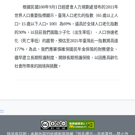
根據民國
100
年
9
月
1
日經建會人力規劃處發布的
2011
年
世界人口重要指標顯示，臺灣人口老化的指數（
65
歲以上人
口
÷ 15
歲以下人口
× 100
）為
69%
，遠高於全球人口老化指數
的
30%
，以目前我們面臨少子化（出生率低）、人口快速老
化（死亡率低）的趨勢，預估至
2025
年臺灣此一指數將高達
177%
，為此，我們應審慎確保國民年金保險的財務健全、
儘早建立長期照護制度、開辦長期照護保險，以因應高齡化
社會所帶來的困境與挑戰。
:::
除另有註明，本報內容均依據創用授權「姓名標示—非商業性—禁止改