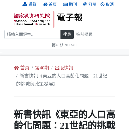
跳到主要內容
:::
導覽
首頁
期刊
訂閱
取消
搜尋
搜尋
進階搜尋
第40期 2012-05
:::
首頁
第40期
出版快訊
新書快訊《東亞的人口高齡化問題：21世紀
的挑戰與政策發展》
新書快訊《東亞的人口高
齡化問題：21世紀的挑戰