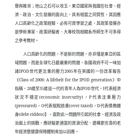
譽與推崇；他山之石可以攻玉，東亞國家與我國在社會、經
濟、政治、文化發展的面向上，具有相當之同質性，其因應
人口高齡化之政策經驗，必有可資學習之處，其政策發展亦
是學術專家、政策研擬者、大專校院相關系所師生不可多得
之參考教材。
人口高齡化的問題，不是新的問題，亦非僅是東亞的區
域問題，而是全球化日趨嚴重的問題，各國政府不可一味加
諸
IPOD
世代更沈重的壓力
2005
年在英國的一份改革報告
《
Class of 2006: A lifebelt for the IPOD generation
》中
指稱，
20
歲至
35
歲這一代的青年人為
IPOD
世代，
I
代表經濟
狀況不穩定
(economic insecurity)
，
P
代表沈重壓力
(pressured)
，
O
代表賦稅過重
(over-taxed)
，
D
代表債務纒
身
(debt-ridden)
】，面對此一問題所引起的社會、經濟及政
治面上的挑戰，應研擬更適當的資源分配、建構更完善的老
年經濟暨健康保障體制來加以因應。