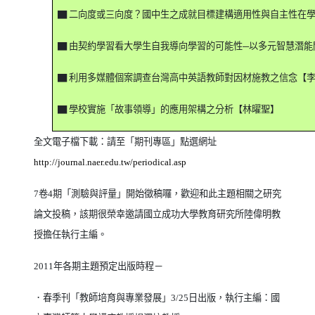
▇
二向度或三向度？國中生之成就目標建構適用性與自主性在
▇
由契約學習看大學生自我導向學習的可能性─以多元智慧潛能
▇
利用多媒體個案調查台灣高中英語教師對因材施教之信念【
▇
學校實施「故事領導」的應用架構之分析【林曜聖】
全文電子檔下載：請至「期刊專區」點選網址
（另開新視窗）
http://journal.naer.edu.tw/periodical.asp
7
卷
4
期「測驗與評量」開始徵稿囉，歡迎和此主題相關之研究
論文投稿，該期很榮幸邀請國立成功大學教育研究所陸偉明教
授擔任執行主編。
2011
年各期主題預定出版時程－
．春季刊「教師培育與專業發展」
3/25
日出版，執行主編：國