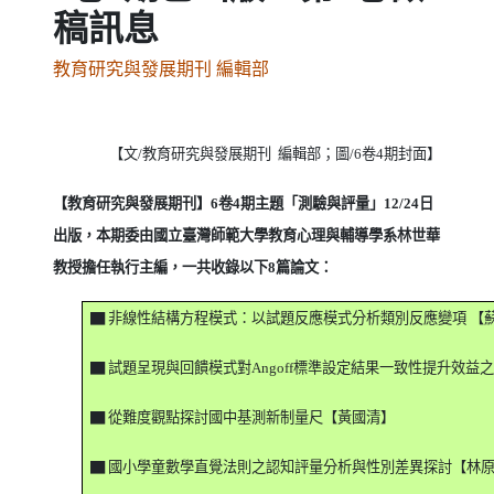
稿訊息
教育研究與發展期刊 編輯部
【文
/
教育研究與發展期刊
編輯部
；圖
/6
卷
4
期封面】
【教育研究與發展期刊】
6
卷
4
期主題「測驗與評量」
12/24
日
出版，本期委由國立臺灣師範大學教育心理與輔導學系林世華
教授擔任執行主編，一共收錄以下
8
篇論文：
▇
非線性結構方程模式：以試題反應模式分析類別反應變項
【
▇
試題呈現與回饋模式對
Angoff
標準設定結果一致性提升效益
▇
從難度觀點探討國中基測新制量尺【黃國清】
▇
國小學童數學直覺法則之認知評量分析與性別差異探討【林