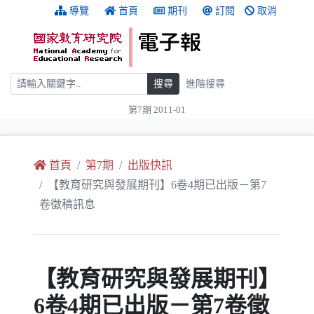
跳到主要內容
:::
導覽
首頁
期刊
訂閱
取消
搜尋
搜尋
進階搜尋
第7期 2011-01
:::
首頁
第7期
出版快訊
【教育研究與發展期刊】6卷4期已出版－第7
卷徵稿訊息
【教育研究與發展期刊】
6卷4期已出版－第7卷徵