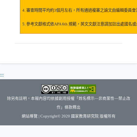
4.
審查時間平均約
3
個月左右，所有通過複審之論文由編輯委員會
5.
參考文獻格式依
APA 6th
規範，英文文獻注意請加註出處國名或
:::
除另有註明，本報內容均依據創用授權「姓名標示—非商業性—禁止改
作」條款釋出
（另開新視窗）
網站導覽
| Copyright© 2020
國家教育研究院
版權所有