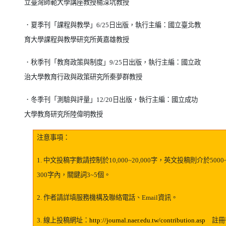
立臺灣師範大學講座教授楊深坑教授
．夏季刊「課程與教學」
6/25
日出版，執行主編：國立臺北教
育大學課程與教學研究所黃嘉雄教授
．秋季刊「教育政策與制度」
9/25
日出版，執行主編：國立政
治大學教育行政與政策研究所秦夢群教授
．冬季刊「測驗與評量」
12/20
日出版，執行主編：國立成功
大學教育研究所陸偉明教授
注意事項：
1.
中文投稿字數請控制於
10,000~20,000
字，英文投稿則介於
5000
300
字內，關鍵詞
3~5
個。
2.
作者請詳填服務機構及聯絡電話、
Email
資訊。
（另開
3.
線上投稿網址：
http://journal.naer.edu.tw/contribution.asp
註冊