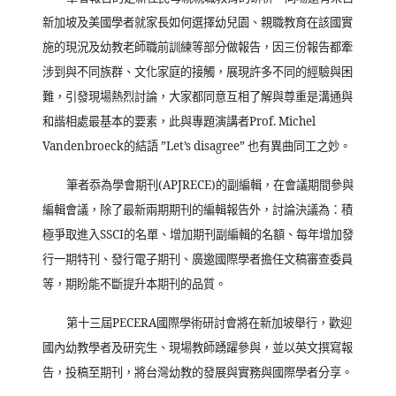
新加坡及美國學者就家長如何選擇幼兒園、親職教育在該國實
施的現況及幼教老師職前訓練等部分做報告，因三份報告都牽
涉到與不同族群、文化家庭的接觸，展現許多不同的經驗與困
難，引發現場熱烈討論，大家都同意互相了解與尊重是溝通與
和諧相處最基本的要素，此與專題演講者
Prof. Michel
Vandenbroeck
的結語
”Let’s disagree”
也有異曲同工之妙。
筆者忝為學會期刊
(APJRECE)
的副編輯，在會議期間參與
編輯會議，除了最新兩期期刊的編輯報告外，討論決議為：積
極爭取進入
SSCI
的名單、增加期刊副編輯的名額、每年增加發
行一期特刊、發行電子期刊、廣邀國際學者擔任文稿審查委員
等，期盼能不斷提升本期刊的品質。
第十三屆
PECERA
國際學術研討會將在新加坡舉行，歡迎
國內幼教學者及研究生、現場教師踴躍參與，並以英文撰寫報
告，投稿至期刊，將台灣幼教的發展與實務與國際學者分享。