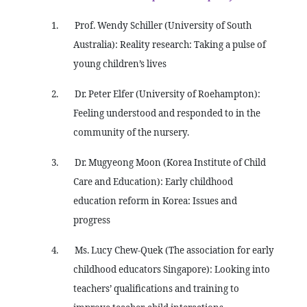
1.
Prof. Wendy Schiller (University of South
Australia): Reality research: Taking a pulse of
young children’s lives
2.
Dr. Peter Elfer (University of Roehampton):
Feeling understood and responded to in the
community of the nursery.
3.
Dr. Mugyeong Moon (Korea Institute of Child
Care and Education): Early childhood
education reform in Korea: Issues and
progress
4.
Ms. Lucy Chew-Quek (The association for early
childhood educators Singapore): Looking into
teachers’ qualifications and training to