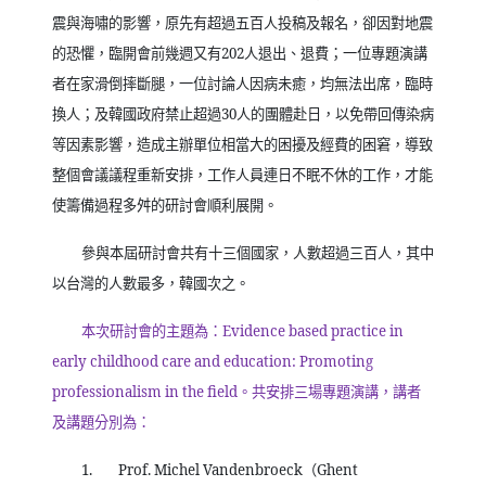
震與海嘯的影響，原先有超過五百人投稿及報名，卻因對地震
的恐懼，臨開會前幾週又有
202
人退出、退費；一位專題演講
者在家滑倒摔斷腿，一位討論人因病未癒，均無法出席，臨時
換人；及韓國政府禁止超過
30
人的團體赴日，以免帶回傳染病
等因素影響，造成主辦單位相當大的困擾及經費的困窘，導致
整個會議議程重新安排，工作人員連日不眠不休的工作，才能
使籌備過程多舛的研討會順利展開。
參與本屆研討會共有十三個國家，人數超過三百人，其中
以台灣的人數最多，韓國次之。
本次研討會的主題為：
Evidence based practice in
early childhood care and education: Promoting
professionalism in the field
。共安排三場專題演講，講者
及講題分別為：
1.
Prof. Michel Vandenbroeck
（
Ghent