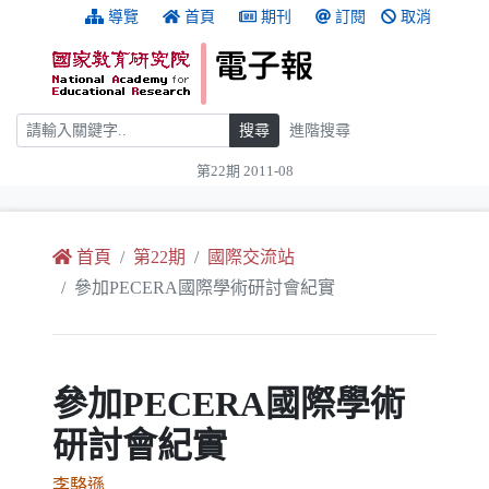
跳到主要內容
:::
導覽
首頁
期刊
訂閱
取消
搜尋
搜尋
進階搜尋
第22期 2011-08
:::
首頁
第22期
國際交流站
參加PECERA國際學術研討會紀實
參加PECERA國際學術
研討會紀實
李駱遜