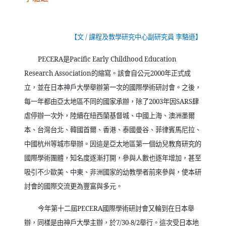
【文
/
課程及教學研究中心副研究員 李駱遜】
PECERA
是
Pacific Early Childhood Education
Research Association
的縮寫。該會自公元
2000
年正式成
立，並在日本神戶大學舉辦第一次的國際學術研討會。之後，
每一年都由亞太地區不同的國家承辦，除了
2003
年因
SARS
肆
虐停辦一次外，陸續在紐西蘭基督城、中國上海、澳洲墨爾
本、台灣台北、韓國首爾、香港、泰國曼谷、菲律賓馬尼拉、
中國杭州等城市舉辦。因這是亞太地區第一個幼兒教育研究的
國際學術團體，知名度逐漸打開，參與人數也逐年增加，甚至
吸引不少歐美、中東、非洲國家的幼教學者前來參與，使本研
討會的國際交流更為豐富與多元。
今年第十二屆
PECERA
國際學術研討會又輪到在日本舉
辦，同樣是由神戶大學主辦，於
7/30-8/2
舉行。這次受日本地