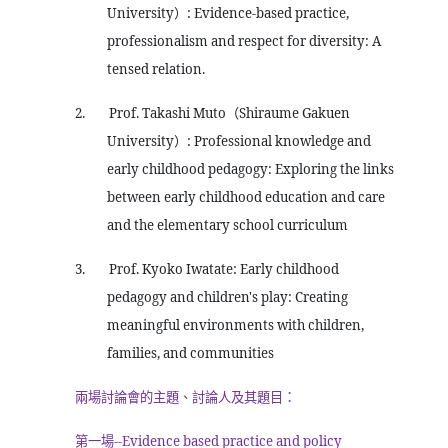
University
）
: Evidence-based practice,
professionalism and respect for diversity: A
tensed relation.
2.
Prof. Takashi Muto
（
Shiraume Gakuen
University
）
: Professional knowledge and
early childhood pedagogy: Exploring the links
between early childhood education and care
and the elementary school curriculum
3.
Prof. Kyoko Iwatate: Early childhood
pedagogy and children's play: Creating
meaningful environments with children,
families, and communities
兩場討論會的主題、討論人及其題目：
第一場
--Evidence based practice and policy