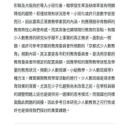
形縣及大阪府於導入小班化後，輟學發生率及缺席率皆有明顯
降低的趨勢。若僅就現有狀況思考，小班化或許只是數字迷思
而已，因此要真正落實教學素質的內涵，則應積極孕育教師的
教育熱忱心與使命感。而其背後也顯現現行教育的盲點，有關
少人數教育的研究似乎跟不上事實的真正需求。面對此一問
題，或許可參考京都府教育委員會所規劃的「京都式少人數教
育」規劃內容。其主要是各市町村教育委員會，是活用京都府
教育委員會所規定的配置員額，因應學校的實際教學狀態及學
童的教育狀況，規劃少人數授課、小組教學、少人數班級等
3
種方法，確實展開教育學習活動的進行。少人數班級是尋求教
育效果的落實，尤其在少子化趨勢尚未改善之前，在學校員額
的調整問題上這也是提供另一選擇的思考模式。而我國也同樣
面臨此問題的困擾，因此參考日本研究少人數教育之可行性或
許也是值得我們探討的重要課題。