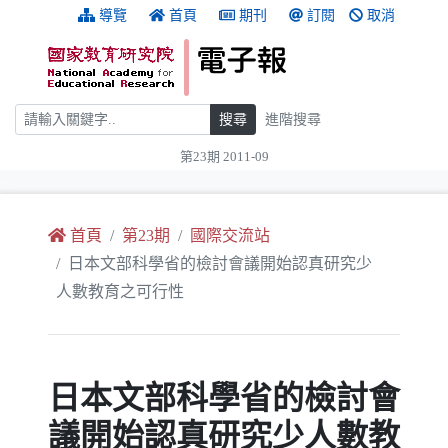
跳到主要內容
:::
導覽
首頁
期刊
訂閱
取消
搜尋
搜尋
進階搜尋
第23期 2011-09
:::
首頁
第23期
國際交流站
日本文部科學省的檢討會議開始認真研究少
人數教育之可行性
日本文部科學省的檢討會
議開始認真研究少人數教