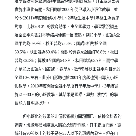
及學習狀況調查連續
4
年皆展現優秀的好成績，其主要原因與
實施小班化有關。秋田縣於
2000
年便已導入小班化教學，並
於今
(2011)
年度開始以小學
1
、
2
年級生及中學
1
年級生為實施
對象。比較
2010
年的教育効果，由全國學力、學習狀況調査
及全國平均答對率等結果便能一目瞭然。例如小學、國語
A
全
國平均為
69.9
％，秋田縣為
75.3%
；國語
B
相對於全國
50.5
％，秋田縣為
60.4
％；相對於算數
A
全國的
78.8
％，秋田
縣為
86.2
％；算數
B
全國的
54.8
％，秋田縣為
63.7
％。而中學
亦是如此國語
A
、國語
B
、數學
A
、數學
B
等秋田縣平均皆高於
全國
10%
左右。此外山形縣也於
2001
年度起也獨自導入小班
化教學。
2010
年度開始全縣小學所有學年及中學
1
、
2
年級實
施
21
～
33
人的小班教學。其結果是國語、算數（數学）的學
習能力皆明顯提升。
但小班化的效果並非僅影響學力問題而已，依據文科省的
調査，班級規模可能擴大霸凌及輟學問題。其中霸凌問題，據
統計有
90
％以上的孩子是在
35
人以下的班級內發生。但在山