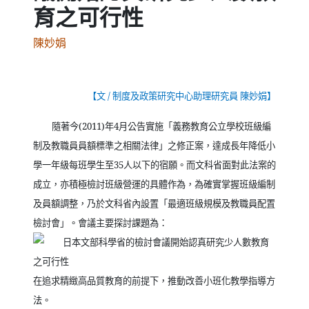
育之可行性
陳妙娟
【文
/
制度及政策研究中心助理研究員 陳妙娟】
隨著今
(2011)
年
4
月公告實施「義務教育公立學校班級編
制及教職員員額標準之相關法律」之修正案，達成長年降低小
學一年級每班學生至
35
人以下的宿願。而文科省面對此法案的
成立，亦積極檢討班級營運的具體作為，為確實掌握班級編制
及員額調整，乃於文科省內設置「最適班級規模及教職員配置
檢討會」。會議主要探討課題為：
在追求精緻高品質教育的前提下，推動改善小班化教學指導方
法。