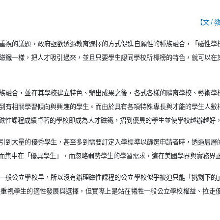
【文
/
重視的議題，政府亟欲透過教育選擇的方式促進自願性的種族融合，「磁性學
磁鐵一樣，把人才吸引過來，並且只要學生認同學校所標榜的特色，就可以在
族融合，並在其學校建立特色、辦出成果之後，各式各樣的體育學校、藝術學
到有相關學習傾向與興趣的學生。而由於具有各項特殊專長與才能的學生人數
磁性課程成績卓著的學校即成為人才磁鐵，招到優異的學生並使學校越辦越好
引到大量的優秀學生，甚至多到需要訂定入學標準以篩選申請者時，透過層層
而集中在「優異學生」，而忽略弱勢學生的學習需求，這在美國學界與實務界
一般公立學校早，所以沒有辦理磁性課程的公立學校似乎被迫只能「挑剩下的
是重視學生的適性發展與選擇，但實際上是站在犧牲一般公立學校權益、拉走