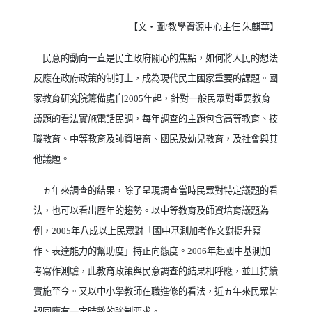
【文‧圖
/
教學資源中心主任 朱麒華】
民意的動向一直是民主政府關心的焦點，如何將人民的想法
反應在政府政策的制訂上，成為現代民主國家重要的課題。國
家教育研究院籌備處自
2005
年起，針對一般民眾對重要教育
議題的看法實施電話民調，每年調查的主題包含高等教育、技
職教育、中等教育及師資培育、國民及幼兒教育，及社會與其
他議題。
五年來調查的結果，除了呈現調查當時民眾對特定議題的看
法，也可以看出歷年的趨勢。以中等教育及師資培育議題為
例，
2005
年八成以上民眾對「國中基測加考作文對提升寫
作、表達能力的幫助度」持正向態度。
2006
年起國中基測加
考寫作測驗，此教育政策與民意調查的結果相呼應，並且持續
實施至今。又以中小學教師在職進修的看法，近五年來民眾皆
認同應有一定時數的強制要求。