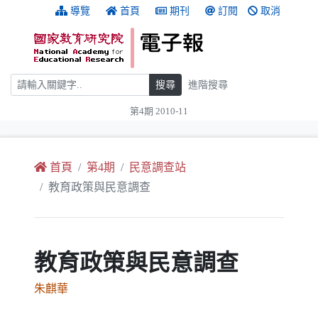
跳到主要內容
:::
導覽
首頁
期刊
訂閱
取消
搜尋
搜尋
進階搜尋
第4期 2010-11
:::
首頁
第4期
民意調查站
教育政策與民意調查
教育政策與民意調查
朱麒華