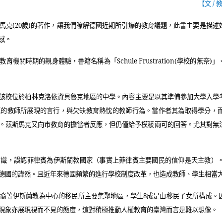
【文
/
馬克
(20
歲
)
的著作，讓我們瞭解德國近期所引爆的教育議題，此書主要是描述
感。
教育機關時期的親身體驗，書籍名稱為「
Schule Frustration(
學校的無奈
)
」
該校位於柏林克洛依資貝魯克地區的中學。內容主要是以其準備參加大學入學
漠的教師所展現的言行，與欠缺教育熱忱的教師行為。當作者其為取得學分，
。茲斯馬克又向市教育的擔當者反應，但仍僅給予模稜兩可的回答。尤其對無
知識，誤認菲律賓為伊斯蘭教國家（事實上菲律賓主要國民的信仰是天主教）
德國的譁然。且近年來德國頻繁的進行學校制度改革，也造成教師、學生相當
裔等伊斯蘭教為中心的移民所主要集聚地區，學生
8
成是由移民子女所構成。
現象亦展現視而不見的態度，這對積極推動人權教育的臺灣而言是難以想像。