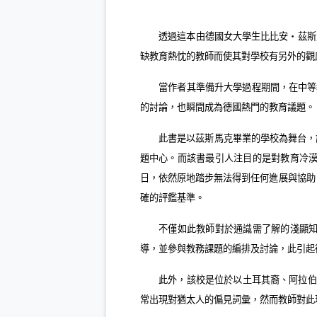
透過這本由德國女大學生比比安・茲斯
缺教育熱忱的教師而使其對學校有另外的觀
當作者其準備升大學過程期間，在中等
的討論，也瞬間成為德國熱門的教育議題。
此書是以茲斯馬克畢業的學校為舞台，
題中心。而該書最引人注目的是對教育冷
日，依然原地踏步無法得到任何進展與協助
確的評鑑基準。
不僅如此教師對於通識需了解的淺顯
導，並參與教務課題的編排及討論，此引起
此外，該校是位於以土耳其裔、阿拉伯
常出現對猶太人的偏見詞彙，然而教師對此