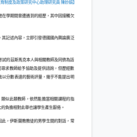
教育制度及政策研究中心助理研究員 陳妙娟】
她在學期間曾遭遇到的經歷，其中因接觸欠
。其記述內容，立即引發德國國內輿論廣泛
考試的茲斯馬克本人與相關教師及同儕為話
而尋求教師給予協助及提供諮詢，但歷經數
法以分數表達的藝術評量，幾乎不能提出明
。類似此類教師，依然能擔當相關課程的指
大的負擔相對此舉也讓學生產生厭倦。
因此，伊斯蘭教教徒的男學生間的對話，常