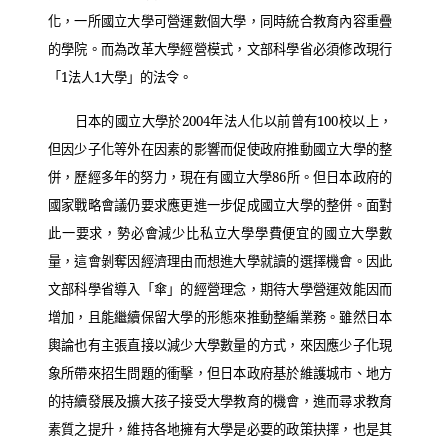
化，一所國立大學可營運數個大學，同時統合教育內容重疊
的學院。而為改革大學經營模式，文部科學省必須修改現行
「
1
法人
1
大學」的法令。
日本的國立大學於
2004
年法人化以前曾有
100
校以上，
但因少子化等外在因素的影響而促使政府推動國立大學的整
併，歷經多年的努力，現在有國立大學
86
所。但日本政府的
國家戰略會議仍要求應更進一步促成國立大學的整併。面對
此一要求，勢必會減少比私立大學學費便宜的國立大學數
量，這會剝奪因經濟理由而想進大學就讀的選擇機會。因此
文部科學省導入「傘」的經營理念，期待大學營運效能因而
增加，且能繼續保留大學的形態來推動整編業務。雖然日本
輿論也有主張直接以減少大學數量的方式，來因應少子化現
象所帶來招生問題的衝擊，但日本政府基於維護城市、地方
的持續發展及擴大孩子接受大學教育的機會，進而尋求教育
素質之提升，維持各地擁有大學是必要的政策抉擇，也是其