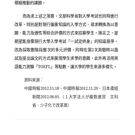
積極推動的課題。
而為求上述之落實，文部科學省對入學考試也同時進行
改革，特別是對現行偏重知識的入學方式，尋求轉換為以意
願、能力及適性等綜合評價的方式來招募學生。換言之，是
期望能捨棄現行大學入學考試「一試定終身」的知識競爭，
改為採取數階段層次的多元評價，同時在第
2
次測驗時以面
試及提出論文的方式來展現學生求學的意願，此外再活用英
語能力測験「
TOEFL
」等點數，讓大學的學生來源多樣化。
資料來源：
中國時報
2012.11.18
、中國時報
2012.11.20
、日本產經
新聞
2012.06.05.
（１大学法人が複数運営 文科
省、少子化で改革案）