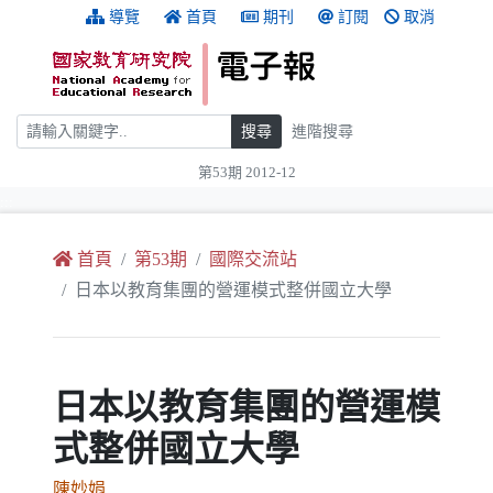
跳到主要內容
:::
導覽
首頁
期刊
訂閱
取消
搜尋
搜尋
進階搜尋
第53期 2012-12
:::
首頁
第53期
國際交流站
日本以教育集團的營運模式整併國立大學
日本以教育集團的營運模
式整併國立大學
陳妙娟