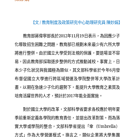
【文
/
教育制度及政策研究中心助理研究員 陳妙娟】
教育部蔣偉寧部長於
2012
年
11
月
19
日表示，為因應少子
化導致招生困難之問題，教育部已規劃未來最少有六所大學
將進行整併。由於國立大學受到法規的保護，要退場並不容
易，因此教育部採取逐步整併的方式推動減校。事實上，日
本少子化狀況與我國極為類似，其文部科學省於今年
6
月發
布督促國立大學進行跨區域營運及學院整併等大學改革計
畫，以期在急速少子化的趨勢下，能提升大學教育之素質及
培育活躍世界的人才，預計於
2017
年能全面實施。
對於國立大學的改革，文部科學省要求各校應於明年夏
季前重新定義各學院的教育責任，並提出改革對策。而為落
實大學或學院的整合，文部科學省提出「傘（
Umbrella
）
方式」作為大學營運模式。換言之，類似企業將大學集團