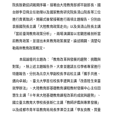
院長致歡迎詞揭開序幕，接著由大陸教育部郝平副部長、國
台辦李亞飛主任助理以及國家教育研究院吳清山院長等三位
進行貴賓致詞。開幕式後緊接著進行兩項主題報告，分別由
袁振國院長主講「大陸教育政策走向」以及吳清山院長主講
「當前臺灣教育政策分析」，兩場演講皆以宏觀思維剖析當
前教育政策，並提出未來教育政策展望，論述精闢、清楚勾
勒兩岸教育政策概況。
本屆論壇的主題為：「教育改革與發展的趨勢：挑戰與
對策」，除上述主題報告外，大會並邀請五位學者專家進行
特邀報告，分別為北京大學副校長李岩松主講「攜手共進、
邁向卓越」、臺北大學首任校長李建興主講「改善陸生來臺
就學辦法」、大陸教育部基礎教育課程教材發展中心主任田
慧生主講「十年來大陸基礎教育課程改革的成就與趨勢」、
國立臺北教育大學校長張新仁主講「教師評鑑與專業發展」
以及成都市青羊區教育局局長李澤亞主講「學友良教、質量