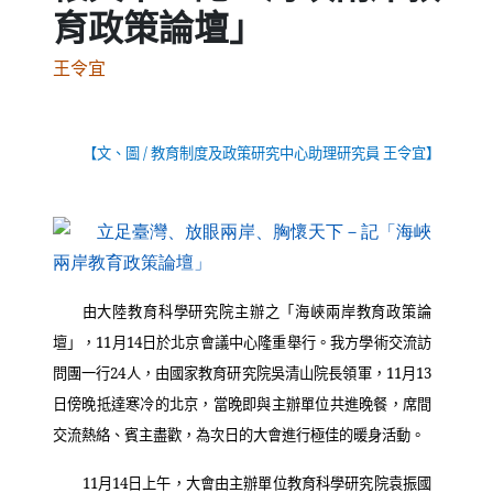
育政策論壇」
王令宜
【文、圖
/
教育制度及政策研究中心助理研究員 王令宜】
（
由大陸教育科學研究院主辦之「海峽兩岸教育政策論
壇」，
11
月
14
日於北京會議中心隆重舉行。我方學術交流訪
問團一行
24
人，由國家教育研究院吳清山院長領軍，
11
月
13
日傍晚抵達寒冷的北京，當晚即與主辦單位共進晚餐，席間
交流熱絡、賓主盡歡，為次日的大會進行極佳的暖身活動。
11
月
14
日上午，大會由主辦單位教育科學研究院袁振國