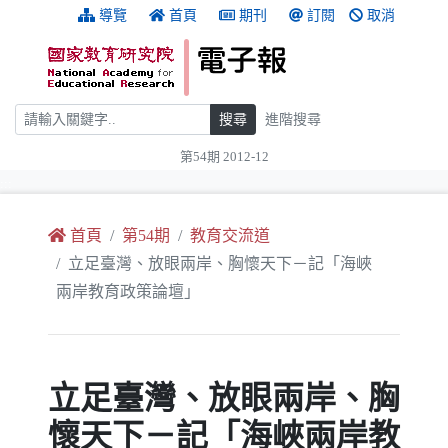
跳到主要內容
:::
導覽
首頁
期刊
訂閱
取消
搜尋
搜尋
進階搜尋
第54期 2012-12
:::
首頁
第54期
教育交流道
立足臺灣、放眼兩岸、胸懷天下－記「海峽
兩岸教育政策論壇」
立足臺灣、放眼兩岸、胸
懷天下－記「海峽兩岸教