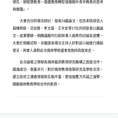
領先、辦智慧教育－基礎教育轉型發展期中青羊教育的思考
與實踐」。
大會共分四場次研討、發表
24
篇論文，包含本院研究人
員陳榮政、范信賢、李文富、王令宜等
17
位共同發表
12
篇論
文，成果豐碩，相關議題均引起與會人員熱烈討論及迴響。
大會於閉幕式時，亦邀請各場次主持人針對該小組進行總結
發言，與會人員對此次兩岸學術盛會皆抱持高度肯定。
此次論壇之舉辦為兩岸最高教育研究機構之首度合作，
圓滿成功、意義非凡，對於兩岸教育政策研究及學術交流，
建立良好之溝通管道與互動平臺，更加強雙方共識之凝聚，
開啟兩岸教育學術合作的新頁。