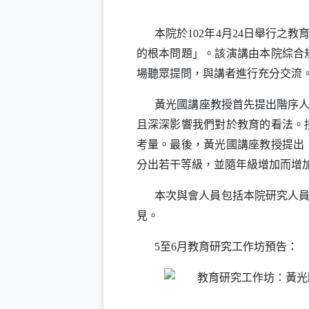
本院於
年
月
日舉行之教
102
4
24
的根本問題」。該演講由本院綜合
場聽眾提問，與講者進行充分交流
黃光國講座教授首先提出階序
且深深影響我們對於教育的看法。
考量。最後，黃光國講座教授提出
分出若干等級，並隨年級增加而增
本次與會人員包括本院研究人
見。
至
月教育研究工作坊預告：
5
6