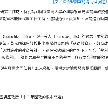
【文／綜合規劃室約聘助理 周慧
育研究工作坊，特別請到國立臺灣大學心理學系黃光國講座教授
規劃室林慶隆代理主任主持，邀請院內人員參加，演講進行時
。
人（
）與平等人（
）的觀念，並認
homo hierarchicus
homo aequalis
接著，黃光國講座教授指出臺灣教育忽略「品德教育」，教育
「因材施教的教育設計」，即在常態編班的原則下，配合「學
加選修科目，讓能力和學習速度不同的學生，各有適合他們的課
員與有興趣之同仁共計
人參加，現場之討論與發言相當踴躍，
21