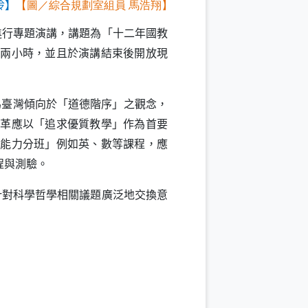
玲】
【圖／綜合規劃室組員 馬浩翔】
進行專題演講，講題為「十二年國教
間兩小時，並且於演講結束後開放現
為臺灣傾向於「道德階序」之觀念，
改革應以「追求優質教學」作為首要
科能力分班」例如英、數等課程，應
程與測驗。
針對科學哲學相關議題廣泛地交換意