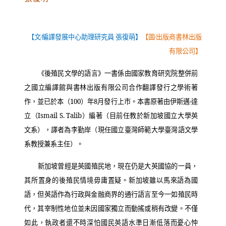
【文∕編譯發展中心助理研究員 張復萌】
【圖∕出版商書林出版
有限公司】
《後殖民文學的語言》一書係由國家教育研究院整併前
之國立編譯館與書林出版有限公司合作翻譯發行之學術著
作，並已於本（
100
）年
8
月發行上市。本書原著由伊斯邁‧達
立（
Ismail S. Talib
）編著（目前任教於新加坡國立大學英
文系），譯者為李勤岸（現任國立臺灣師範大學臺灣語文學
系教授兼系主任）。
新加坡曾經是英國殖民地，現在仍是大英國協的一員，
其所置身的後殖民情境毋庸置疑。新加坡雖以馬來語為國
語，但英語作為行政與金融商界的通行語言至今一如殖民時
代，其宰制性地位並未因國家獨立而動搖或稍有改變。不僅
如此，執政者還不時深怕國民英語水準日漸低落而憂心忡