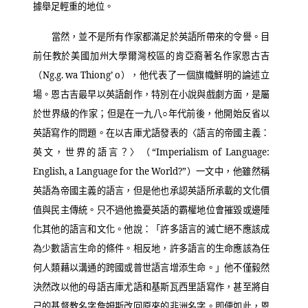
據舉足輕重的地位。
當然，並不是所有作家都滿足於英語所帶來的令譽。目
前任教於美國加州大學爾灣校區的肯亞裔著名作家恩古吉
（
Ng.g. wa Thiong’ o
），他代表了一個旗幟鮮明的論述立
場。恩古吉最早以英語創作，特別在小說與戲劇方面，是屬
於世界級的作家；但是在一九八○年代前後，他開始反省以
英語寫作的問題。在以吉庫尤語發表的〈語言的帝國主義：
英文，世界的語言？〉（
“Imperialism of Language:
English, a Language for the World?”
）一文中，他雖然稱
英語為帝國主義的語言，但是他也承認英語所承載的文化價
值與民主傳統。只不過他擔憂英語的霸權地位會摧毀或邊陲
化其他的語言和文化。他說：「許多語言的滅亡絕不應該成
為少數語言生命的條件。相反地，許多語言的生命應該為任
何人類藉以溝通的跨國或普世語言增添生命。」他不僅毅然
決然改以他的母語吉庫尤語和基斯瓦西里語寫作，甚至將自
己的基督教名字詹姆斯改回原來的非洲名字。即便如此，恩