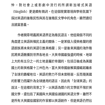
忡，對社會上或影劇中流行的所謂新加坡式英語
（
Singlish
）更是頗有微詞。在這個現實環境與學術氛圍下
探討英語的後殖民性與其在後殖民文學中的角色，顯然適切
且饒富意義。
作者開章明義將英語界定為殖民語言。他從兩個不同的
角度建立英語與殖民主義的關係：一是某個入侵英格蘭的德
語部族將未來的英語引進英格蘭；另一是後來英國的海外殖
民將英語散播到世界各地去。大英帝國最強盛的時候，地球
上大約有五分之一的土地是屬於帝國的，包括日後成為美國
國土的新英格蘭十三州在內。當大英帝國崩解美國崛起繼承
了全球的霸權地位，英語的勢力不但未曾稍弱，反而隨美國
的影響力而躍升為全球通用的語言，因此有「全球英語」的
說法。在這樣的背景之下，以英語為媒介的文學就不限於英
國文學，還包括了美國與大英國協諸國的英語文學。雖然不
是所有大英國協國家的作家都以英語創作，但是英語仍然佔