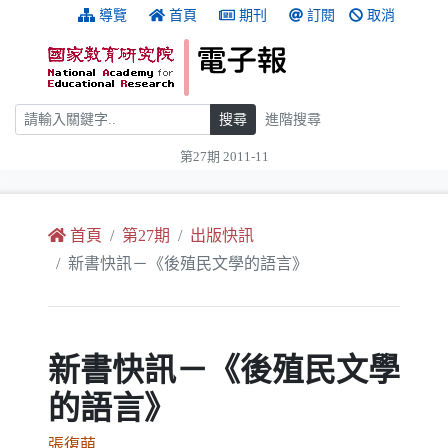
跳到主要內容
:::
導覽
首頁
期刊
訂閱
取消
搜尋
搜尋
進階搜尋
第27期 2011-11
:::
首頁
第27期
出版快訊
新書快訊－《後殖民文學的語言》
新書快訊－《後殖民文學
的語言》
張復萌