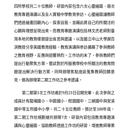
四所學校共二十位教師，研習內容包含六次心靈繪圖、兩次
教育專題演講以及全人實驗中學教育參訪。心靈繪圖讓教師
們透過繪畫回觀內心、探索自我，並藉此將自己的所關注的
心願與理想呈現出來。而教育專題演講包括林文虎老師對臺
灣本地的教育樣貌提出省思與建議，以及國立中山大學謝百
淇教授分享美國教育經驗，教育演講與參訪擴展了參與教師
之教育視野，反應與迴響熱烈。工作坊的末了，參與教師們
提出行動聚焦方案，嘗試對於所服務學校中所關注的教育問
題提出解決行動方案，同時辦理焦點座談蒐集教師回饋意
見，做為辦理第二期工作坊之參考建議。
第二期第
1
次工作坊甫於
9
月
23
日召開完畢，此次參與之
成員計有龍埔國小、中園國小、柑園國中、三峽國中與安溪
國中等五所國中小學，共二十五位教師。預計至
100
年底，
第二期工作坊規劃總共辦理
7
次，研習內容包括教育專題演
講與心靈繪圖，協助教師透過工作坊的研習，增進教師專業