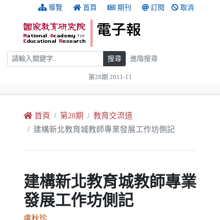
跳到主要內容
:::
導覽
首頁
期刊
訂閱
取消
搜尋
搜尋
進階搜尋
第28期 2011-11
:::
首頁
第28期
教育交流道
建構新北教育城教師專業發展工作坊側記
建構新北教育城教師專業
發展工作坊側記
盧秋珍