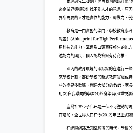
張忠謀先生提到，高等教育應該打破“
來企業界頻頻發出找不到人才的訊息，原因
界所需要的人才是實作的能力、即戰力，例
教育是一門實務的學門，學校教育應培
報告》
(Ablueprint for High Performanc
用科技的能力、溝通及口頭表達報告的能力
述能力的國民，個人認為答案有待商椎。
國內的教育環境的確默默的在進行一些
來學校計劃，部份學校的新式教育實驗或特
些改變是多數嗎，還是大部分的教師、家長
用
(3)
自我導向的學習
(4)
終身學習
(5)
重視溝
臺灣社會少子化已是一個不可逆轉的現
在增加，全世界人口在今
(2012)
年已正式突
在網際網路及知識經濟的時代，學習的