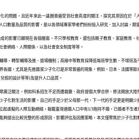
子化的問題，且近年來此一議題普遍受到社會高度的關注，探究其原因在於「
人口數量及品質的影響，是以各領域專家學者們紛紛投入研究、加入討論，期
造成的影響已顯現在各個層面，不只學校教育，還包括親子教育、家庭教育、
社會網絡、人際關係，以及社會安全制度等等。
輔導、轉型輔導及進、退場機制；高級中等教育採降低每班學生數、不增班及
界各國，尤其是先進國家少子化已是非常普遍的現象，例如，日本、法國等歐
育兒假的設計等等
)
及提升人口品質。
眾廣泛關注，例如科系招生不足而遭裁撤、政府提倡大學合併、修法開放大陸
少子化對生活的影響，自己的手足少於父母那一代，下一代的手足更是明顯少
立起虛擬的人際互動網絡，報載臺灣適婚人口中有
1/3
抱持不婚，已婚者不生者
能夠提出比較完整的形成原因、影響評估及因應策略，本文僅聚焦於少子化對