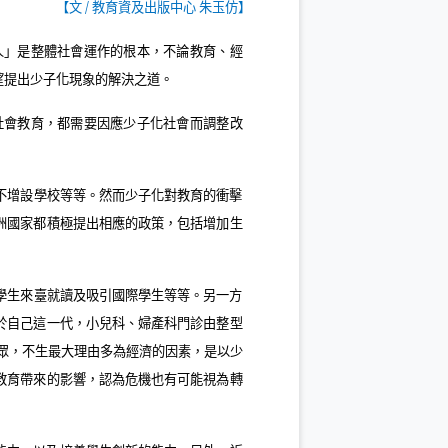
【文
/
教育資及出版中心 朱玉仿】
人」是整體社會運作的根本，不論教育、經
望提出少子化現象的解決之道。
社會教育，都需要因應少子化社會而調整改
不增設學校等等。然而少子化對教育的衝擊
洲國家都積極提出相應的政策，包括增加生
學生來臺就讀及吸引國際學生等等。另一方
於自己這一代，小兒科、婦產科門診由整型
眾，不生最大理由多為經濟的因素，是以少
教育帶來的影響，認為危機也有可能視為轉