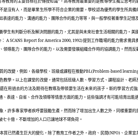
高等教育的主要目標在於傳授知識”，高等教育最重要的是教導學生獨立思考的
不是沒有人，而是畢業生所學不符合企業的需要，學校認為優秀的學生所具備
如表達的能力、溝通的能力、團隊合作的能力等等，與一般學校著重學生記憶
養學生有判斷分析及解決問題的能力，尤其是與未來社會生活相關的能力。美
e
：
A SCANS Report for America 2000, 1992)
提到工作職場的能力需求需具
、領導能力、團隊合作的能力，以及需要發展組織合作時的協調能力。然而反
質的改變，例如，各級學校、班級或課程在推動
PBL(Problem-based learnin
色教學。以上在課堂的改變，通常包括班級人數、學習方式、課程設計、老師
還在用過去的方法及期待在教導及帶領要生活在未來的孩子。新的學習方式強
通、表達、自省、合作及領導等情意方面的能力。這些強調才有可能培育出能
象，許多專家學者疾呼要鼓勵生產，然而除了增加出生人數之外，同樣重要的
破七十億，不斷增加的人口已讓地球不堪負荷。
本質已然產生巨大的變化，除了教育工作者之外，政府、民間
(NPO)
、企業宜