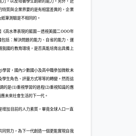
能力，以及培養學生創新的能力。另外，近
的特質與企業界要的是有相當差異的，企業
及紙筆測驗是不相同的。
國《高水準表現的藍圖－透視美國二
OOO
年
備包括：解決問題的能力、自省的能力、運
觀我國的教育環境，是否真能培育出具備上
g)
學習，國內少數國小及高中職參加微軟未
及學生角色、評量方式等等的轉變。然而這
調的是
(1)
重視學習的過程
(2)
重視知識的應
適應未來社會生活的下一代。
是增加目前的人力素質，畢竟全球人口一直
共同努力，為下一代創造一個更能實現自我