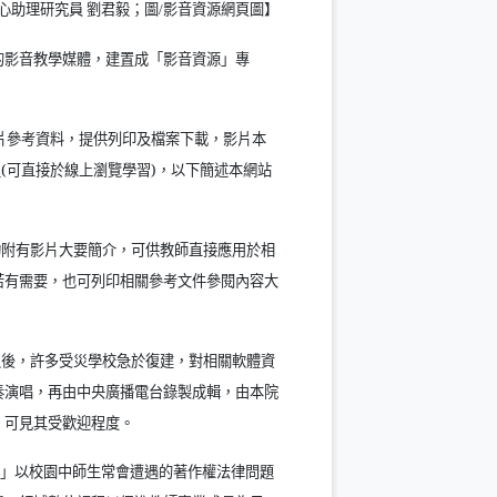
心助理研究員 劉君毅；圖
影音資源
網頁圖】
/
的影音教學媒體，建置成「影音資源」專
片參考資料，提供列印及檔案下載，影片本
程
(
可直接於線上瀏覽學習
)
，以下簡述本網站
均附有影片大要簡介，可供教師直接應用於相
若有需要，也可列印相關參考文件參閱內容大
之後，許多受災學校急於復建，對相關軟體資
奏演唱，再由中央廣播電台錄製成輯，由本院
，可見其受歡迎程度。
（另開新視窗）
」以校園中師生常會遭遇的著作權法律問題