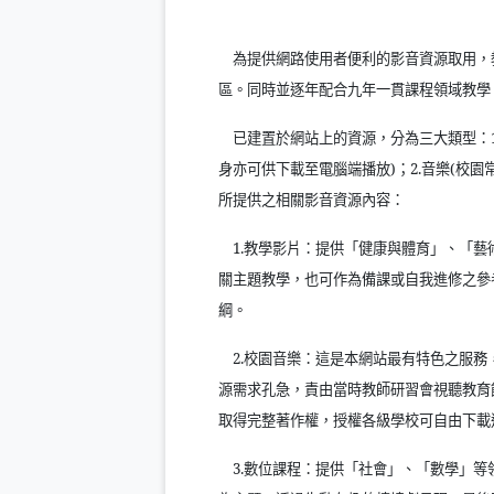
為提供網路使用者便利的影音資源取用，
區。同時並逐年配合九年一貫課程領域教學
已建置於網站上的資源，分為三大類型：
身亦可供下載至電腦端播放
)
；
2.
音樂
(
校園
所提供之相關影音資源內容：
1.
教學影片：提供「健康與體育」、「藝
關主題教學，也可作為備課或自我進修之參
綱。
2.
校園音樂：這是本網站最有特色之服務
源需求孔急，責由當時教師研習會視聽教育
取得完整著作權，授權各級學校可自由下載
3.
數位課程：提供「社會」、「數學」等