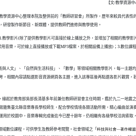
【文
教學資源中
/
教學資源中心整理本院及整併前的「教師研習會」所製作，歷年來較具代表性
，研發製作新節目、新媒體，提供教師們進修與教學使用。
1.
教學影片
(
除了提供教學影片可直接於線上播放之外，並增加了相關的教學影
常用音樂，可於線上直接播放或下載
MP3
檔案，於相關設備上播放
)
；
3.
數位課
術與人文」、「自然與生活科技」、「數學」等領域相關教學影片，每一主題
考，相關內容請點選影音資源網頁各主題，進入該專區後再點選各影片觀賞，
，緣起於教育部吳部長清基多年前兼任教師研習會主任時期，鑑於九二一地震
館邀集臺北縣音樂專長學校師生，配合學校情境各類活動所需，精心編曲並演
運用於校園中，音樂專輯完成後迄今已歷十餘年，仍相繼有各級學校洽詢索取
領域數位課程，可供學生及教師參考閱覽。社會領域之「
科技與社會---
著作權篇