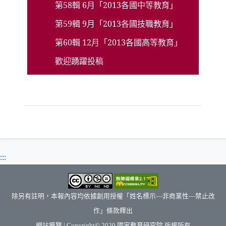
第
58
輯
6
月「
2013
各國中等教育」
第
59
輯
9
月「
2013
各國技職教育」
第
60
輯
12
月「
2013
各國高等教育」
歡迎踴躍投稿
:::
除另有註明，本報內容均依據創用授權「姓名標示—非商業性—禁止改
作」條款釋出
（另開新視窗）
網站導覽
| Copyright© 2020
國家教育研究院
版權所有