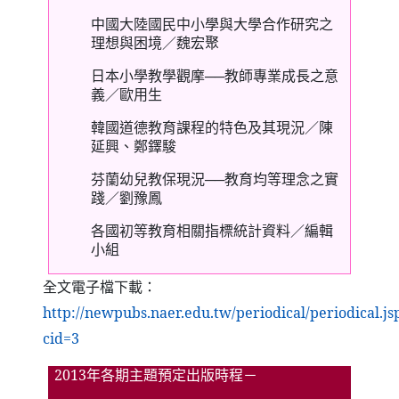
中國大陸國民中小學與大學合作研究之
理想與困境／魏宏聚
日本小學教學觀摩──教師專業成長之意
義／歐用生
韓國道德教育課程的特色及其現況／陳
延興、鄭鐸駿
芬蘭幼兒教保現況──教育均等理念之實
踐／劉豫鳳
各國初等教育相關指標統計資料／編輯
小組
全文電子檔下載：
http://newpubs.naer.edu.tw/periodical/periodical.js
（另開新視窗）
cid=3
2013
年各期主題預定出版時程－