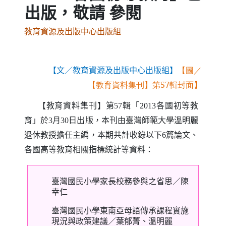
出版，敬請 參閱
教育資源及出版中心出版組
【文／教育資源及出版中心出版組】
【圖／
【教育資料集刊】第57輯封面】
【教育資料集刊】第
輯「
各國初等教
57
2013
育」於
月
日出版，本刊由臺灣師範大學溫明麗
3
30
退休教授擔任主編，本期共計收錄以下
篇論文、
6
各國高等教育相關指標統計等資料：
臺灣國民小學家長校務參與之省思／陳
幸仁
臺灣國民小學東南亞母語傳承課程實施
現況與政策建議／葉郁菁、溫明麗