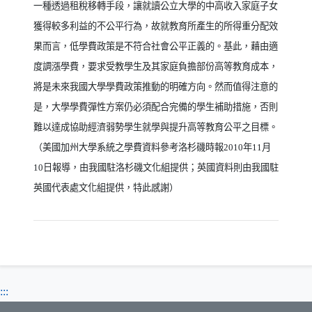
一種透過租稅移轉手段，讓就讀公立大學的中高收入家庭子女
獲得較多利益的不公平行為，故就教育所產生的所得重分配效
果而言，低學費政策是不符合社會公平正義的。基此，藉由適
度調漲學費，要求受教學生及其家庭負擔部份高等教育成本，
將是未來我國大學學費政策推動的明確方向。然而值得注意的
是，大學學費彈性方案仍必須配合完備的學生補助措施，否則
難以達成協助經濟弱勢學生就學與提升高等教育公平之目標。
（美國加州大學系統之學費資料參考洛杉磯時報
2010
年
11
月
10
日報導，由我國駐洛杉磯文化組提供；英國資料則由我國駐
英國代表處文化組提供，特此感謝）
:::