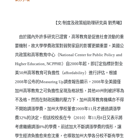
【文
/
制度及政策組助理研究員 劉秀曦】
由於國內外許多研究已證實，高等教育是促進社會流動的重
要機制，故大學學費政策對弱勢家庭的影響更顯重要。美國公
共政策和高等教育中心（
National Center for Public Policy and
Higher Education, NCPPHE
）自
2000
年起，即訂定指標針對全
美
50
州高等教育可負擔性（
affordability
）進行評估。根據
2008
年公布的
Measuring Up
調查報告顯示，
2008
年全美國僅
加州高等教育之可負擔性呈現及格狀態，其他
49
州則被評等為
不及格。然而在財政困難的壓力下，加州高等教育機構亦不得
不開始調漲學費，加州大學校董會
2009
年
11
月才通過調漲學
費
32%
的決定，但該校校長在今（
2010
）年
11
月
8
日又表示將
考慮繼續調漲
8%
的學費。前述加大不斷調漲學費的情形，讓
學生經濟負擔愈來愈沈重，也導致加州大學各分校不斷有學生