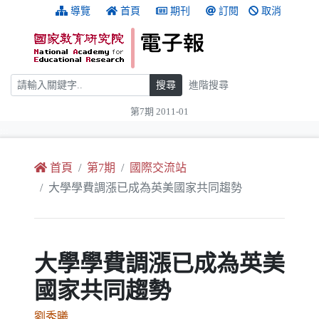
跳到主要內容
:::
導覽
首頁
期刊
訂閱
取消
搜尋
搜尋
進階搜尋
第7期 2011-01
:::
首頁
第7期
國際交流站
大學學費調漲已成為英美國家共同趨勢
大學學費調漲已成為英美
國家共同趨勢
劉秀曦