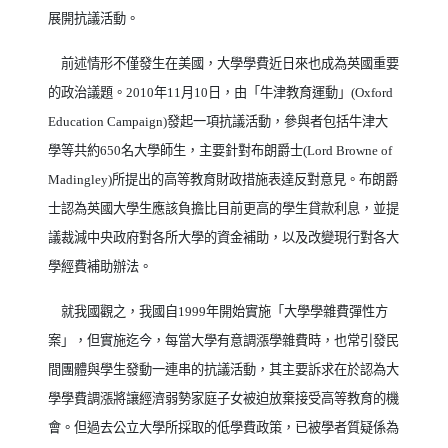
展開抗議活動。
前述情形不僅發生在美國，大學學費近日來也成為英國重要
的政治議題。
2010
年
11
月
10
日，由「牛津教育運動」
(Oxford
Education Campaign)
發起一項抗議活動，參與者包括牛津大
學等共約
650
名大學師生，主要針對布朗爵士
(Lord Browne of
Madingley)
所提出的高等教育財政措施表達反對意見。布朗爵
士認為英國大學生應該負擔比目前更高的學生貸款利息，並提
議裁減中央政府對各所大學的資金補助，以及改變現行對各大
學經費補助辦法。
就我國觀之，我國自
1999
年開始實施「大學學雜費彈性方
案」，但實施迄今，每當大學有意調漲學雜費時，也常引發民
間團體與學生發動一連串的抗議活動，其主要訴求在於認為大
學學費調漲將讓經濟弱勢家庭子女被迫放棄接受高等教育的機
會。但過去公立大學所採取的低學費政策，已被學者質疑係為